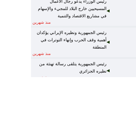
رئيس الوزراء يدعو رجال الأعمال
المسيحيين خارج البلاد للمجيء والإسهام
في مشاريع الاقتصاد والتنمية
منذ شهرين
رئيس الجمهورية ونظيره الإيراني يؤكدان
أهمية وقف الحرب وإنهاء التوترات في
المنطقة
منذ شهرين
رئيس الجمهورية يتلقى رسالة تهنئة من
نظيره الجزائري
منذ شهرين
رئيس الوزراء يكلف وزير المالية نائباً عنه
لرئاسة المجلس الوزاري للاقتصاد
منذ شهرين
الخارجية: أمن واستقرار دول الخليج يُعدّ
جزءاً لا يتجزأ من منظومة الأمن القومي
العربي
منذ شهرين