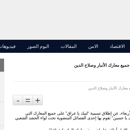
الاقتصاد
الامن
المقالات
البوم الصور
فيديوهات
يع معارك الأنبار وصلاح الدين
-
=
+
بعاء، عن إطلاق تسمية “لبيك يا
عراق
” على جميع المعارك التي
ك يا حسين” تقوم بها إحدى الفصائل المنضوية تحت لواء الحشد الشعبي
لانبار أطلق عليها تسمية معارك (لبيك يا عراق)”.