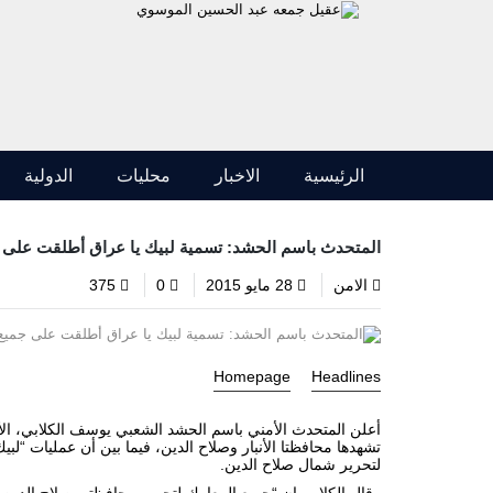
الرئيسية
الاخبار
محليات
الدولية
المتحدث باسم الحشد: تسمية لبيك يا عراق أطلقت على جم
الامن
28 مايو 2015
0
375
Homepage
Headlines
أعلن المتحدث الأمني باسم الحشد الشعبي يوسف الكلابي، الأر
تشهدها محافظتا
الأنبار
وصلاح الدين، فيما بين أن عمليات “لبي
لتحرير شمال
صلاح الدين
.
وقال الكلابي إن “جميع المعارك لتحرير محافظتي صلاح الدين وا