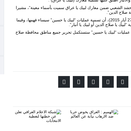
لحشد الشعبي ضمن معارك لبيك يا عراق سميت بأسماء معينة”، مشيرا
 صلاح الدين”.
اعتبر، اليوم الأربعاء (27 أيار 2015)، أن تسمية عمليات “لبيك يا حسين” سيساء فهمها، وفيما
بيك يا صلاح الدين أو لبيك يا أنبار”.
يئة الحشد الشعبي، أمس الثلاثاء (26 أيار 2015)، أن عمليات “لبيك يا حسين” ستستكمل تحرير جميع مناطق محافظة صلاح