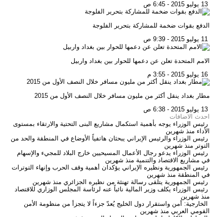
13 يوليو 2015 - 6:45 ص
الدفع بقوات ضخمة للمشاركة بتحرير الفلوجة
11 يوليو 2015 - 9:39 ص
الامم المتحدة تعلن عن دعمها للحوار بين بغداد واربيل
16 يوليو 2015 - 3:55 م
مطار بغداد ينقل أكثر من مليون مسافر خلال النصف الأول من 2015
13 يوليو 2015 - 6:38 ص
احدث الاضافات
رئيس الوزراء يوجه بأهمية استكمال مشاريع البنى التحتية والارتقاء بمستوى
الأداء
منذ شهرين
رئيس الوزراء والرئيس الإيراني يبحثان هاتفياً الأوضاع في المنطقة والحد من
التوتر
منذ شهرين
رئيس الوزراء يدعو رجال الأعمال المسيحيين خارج البلاد للمجيء والإسهام
في مشاريع الاقتصاد والتنمية
منذ شهرين
رئيس الجمهورية ونظيره الإيراني يؤكدان أهمية وقف الحرب وإنهاء التوترات
في المنطقة
منذ شهرين
رئيس الجمهورية يتلقى رسالة تهنئة من نظيره الجزائري
منذ شهرين
رئيس الوزراء يكلف وزير المالية نائباً عنه لرئاسة المجلس الوزاري للاقتصاد
منذ شهرين
الخارجية: أمن واستقرار دول الخليج يُعدّ جزءاً لا يتجزأ من منظومة الأمن
القومي العربي
منذ شهرين