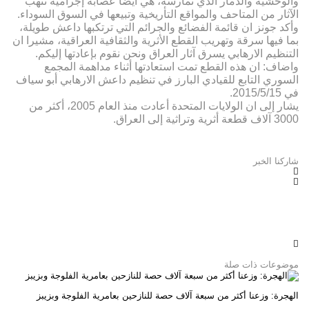
والوحشية والدمار الذي تمارسه، هي أيضاً عصابة إجرامية تنهب
الآثار من المتاحف والمواقع التأريخية وتبيعها في السوق السوداء.
وأكد جونز ان قائمة الفضائع والجرائم التي ترتكبها داعش طويلة،
بما فيها سرقة وتهريب القطع الأثرية والثقافية العراقية، مشيرا ان
التنظيم الارهابي يسرق آثار العراق ونحن نقوم بإعادتها إليكم.
واضاف: ان هذه القطع تمت استعادتها أثناء مداهمة المجمع
السوري التابع للقيادي البارز في تنظيم داعش الارهابي أبو سياف
في 2015/5/15.
يشار إلى ان الولايات المتحدة أعادت منذ العام 2005، أكثر من
3000 آلاف قطعة أثرية وتراثية إلى العراق.
شاركنا الخبر
موضوعات ذات صلة
الهجرة: وزعنا أكثر من سبعة آلاف حصة للنازحين بعامرية الفلوجة وبزيبز