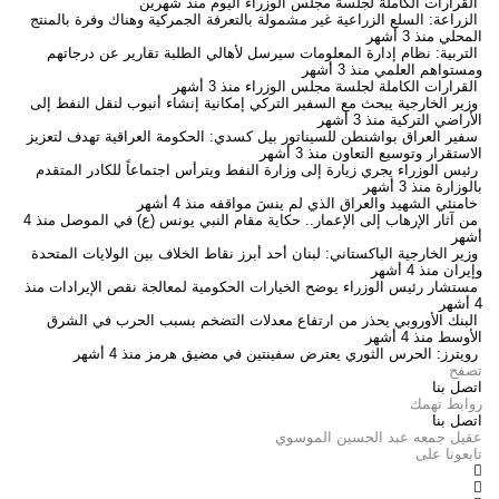
القرارات الكاملة لجلسة مجلس الوزراء اليوم
منذ شهرين
الزراعة: السلع الزراعية غير مشمولة بالتعرفة الجمركية وهناك وفرة بالمنتج
المحلي
منذ 3 أشهر
التربية: نظام إدارة المعلومات سيرسل لأهالي الطلبة تقارير عن درجاتهم
ومستواهم العلمي
منذ 3 أشهر
القرارات الكاملة لجلسة مجلس الوزراء
منذ 3 أشهر
وزير الخارجية يبحث مع السفير التركي إمكانية إنشاء أنبوب لنقل النفط إلى
الأراضي التركية
منذ 3 أشهر
سفير العراق بواشنطن للسيناتور بيل كسدي: الحكومة العراقية تهدف لتعزيز
الاستقرار وتوسيع التعاون
منذ 3 أشهر
رئيس الوزراء يجري زيارة إلى وزارة النفط ويترأس اجتماعاً للكادر المتقدم
بالوزارة
منذ 3 أشهر
خامنئي الشهيد والعراق الذي لم ينسَ مواقفه
منذ 4 أشهر
من آثار الإرهاب إلى الإعمار.. حكاية مقام النبي يونس (ع) في الموصل
منذ 4
أشهر
وزير الخارجية الباكستاني: لبنان أحد أبرز نقاط الخلاف بين الولايات المتحدة
وإيران
منذ 4 أشهر
مستشار رئيس الوزراء يوضح الخيارات الحكومية لمعالجة نقص الإيرادات
منذ
4 أشهر
البنك الأوروبي يحذر من ارتفاع معدلات التضخم بسبب الحرب في الشرق
الأوسط
منذ 4 أشهر
رويترز: الحرس الثوري يعترض سفينتين في مضيق هرمز
منذ 4 أشهر
تصفح
اتصل بنا
روابط تهمك
اتصل بنا
عقيل جمعه عبد الحسين الموسوي
تابعونا على