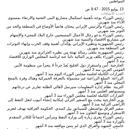
المواطنين
13 يوليو 2015 - 9:47 ص
احدث الاضافات
رئيس الوزراء يوجه بأهمية استكمال مشاريع البنى التحتية والارتقاء بمستوى
الأداء
منذ شهرين
رئيس الوزراء والرئيس الإيراني يبحثان هاتفياً الأوضاع في المنطقة والحد من
التوتر
منذ شهرين
رئيس الوزراء يدعو رجال الأعمال المسيحيين خارج البلاد للمجيء والإسهام
في مشاريع الاقتصاد والتنمية
منذ شهرين
رئيس الجمهورية ونظيره الإيراني يؤكدان أهمية وقف الحرب وإنهاء التوترات
في المنطقة
منذ شهرين
رئيس الجمهورية يتلقى رسالة تهنئة من نظيره الجزائري
منذ شهرين
رئيس الوزراء يكلف وزير المالية نائباً عنه لرئاسة المجلس الوزاري للاقتصاد
منذ 3 أشهر
الخارجية: أمن واستقرار دول الخليج يُعدّ جزءاً لا يتجزأ من منظومة الأمن
القومي العربي
منذ 3 أشهر
القرارات الكاملة لجلسة مجلس الوزراء اليوم
منذ 3 أشهر
الزراعة: السلع الزراعية غير مشمولة بالتعرفة الجمركية وهناك وفرة بالمنتج
المحلي
منذ 3 أشهر
التربية: نظام إدارة المعلومات سيرسل لأهالي الطلبة تقارير عن درجاتهم
ومستواهم العلمي
منذ 3 أشهر
القرارات الكاملة لجلسة مجلس الوزراء
منذ 3 أشهر
وزير الخارجية يبحث مع السفير التركي إمكانية إنشاء أنبوب لنقل النفط إلى
الأراضي التركية
منذ 3 أشهر
سفير العراق بواشنطن للسيناتور بيل كسدي: الحكومة العراقية تهدف لتعزيز
الاستقرار وتوسيع التعاون
منذ 3 أشهر
رئيس الوزراء يجري زيارة إلى وزارة النفط ويترأس اجتماعاً للكادر المتقدم
بالوزارة
منذ 3 أشهر
خامنئي الشهيد والعراق الذي لم ينسَ مواقفه
منذ 4 أشهر