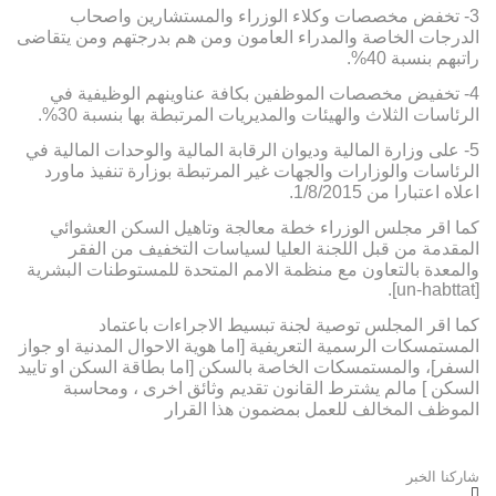
3- تخفض مخصصات وكلاء الوزراء والمستشارين واصحاب
الدرجات الخاصة والمدراء العامون ومن هم بدرجتهم ومن يتقاضى
راتبهم بنسبة 40%.
4- تخفيض مخصصات الموظفين بكافة عناوينهم الوظيفية في
الرئاسات الثلاث والهيئات والمديريات المرتبطة بها بنسبة 30%.
5- على وزارة المالية وديوان الرقابة المالية والوحدات المالية في
الرئاسات والوزارات والجهات غير المرتبطة بوزارة تنفيذ ماورد
اعلاه اعتبارا من 1/8/2015.
كما اقر مجلس الوزراء خطة معالجة وتاهيل السكن العشوائي
المقدمة من قبل اللجنة العليا لسياسات التخفيف من الفقر
والمعدة بالتعاون مع منظمة الامم المتحدة للمستوطنات البشرية
[un-habttat].
كما اقر المجلس توصية لجنة تبسيط الاجراءات باعتماد
المستمسكات الرسمية التعريفية [اما هوية الاحوال المدنية او جواز
السفر]، والمستمسكات الخاصة بالسكن [اما بطاقة السكن او تاييد
السكن ] مالم يشترط القانون تقديم وثائق اخرى ، ومحاسبة
الموظف المخالف للعمل بمضمون هذا القرار
شاركنا الخبر