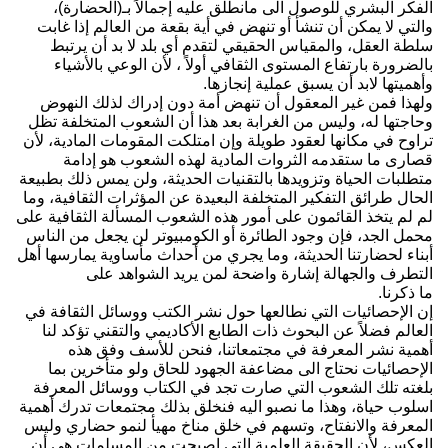
الفكر البشري للوصول الى مانطلق عليه إجمالاً بـ(الحضارة)،
والتي لا يمكن أن تنشأ أو تنهض في أية بقعة من العالم إذا غابت
سلطة العقل، والمقياس الحقيقي لتقدم أي بلد لا بد أن يرتبط
بالضرورة بارتفاع المستوى الثقافي أولاً ، لأن الوعي بالأشياء
وأهميتها لابد أن يسبق عملية إنجازها.
ولهذا فمن غير المعقول أن تنهض أمة دون إدراك لذلك النهوض
وحاجتها له، وليس من الغرابة بعد هذا أن الشعوب المتخلفة تظل
تراوح في مكانها لعقود طويلة وإن امتلكت المقومات المادية، لأن
قصارى ما ستقدمه الثروات المادية لهذه الشعوب هو إدامة
متطلبات الحياة وتزويدها بالتقنيات الحديثة، ولن يمس ذلك بطبيعة
الحال طرائق التفكير المتخلفة البعيدة عن المؤثرات الثقافية، وما
لم لم يتخذ القائمون على أمور هذه الشعوب المسألة الثقافية على
محمل الجد، فإن وجود الطائرة أو الكومبيوتر لن يجعل من الناس
أبناء لحضارتنا الحديثة، وما يجري من أحداث مأساوية يمارسها أهل
التطرف والجهالة إشارة واضحة لمن يريد الشواهد على
ما ذكرنا.
إن الإحصائيات التي نطالعها حول نشر الكتب ووسائل الثقافة في
العالم فضلاً عن البحوث ذات الطابع الأكاديمي والتقني تؤكد لنا
أهمية نشر المعرفة في مجتمعاتنا، فنحن للأسف وفق هذه
الإحصائيات نحتاج الى مضاعفة الجهود للحاق ولو متأخرين بما
بلغته تلك الشعوب التي صارت تجد في الكتاب ووسائل المعرفة
اسلوب حياة، وهذا ما نصبو اليه فنخلق بذلك مجتمعات تدرك أهمية
المعرفة والانفتاح، وتسهم في خلق مناخ مهيأ لنمو حضاري وليس
العكس، لأن الحقيقة العلمية التي اصبحت من المسلمات هي أن