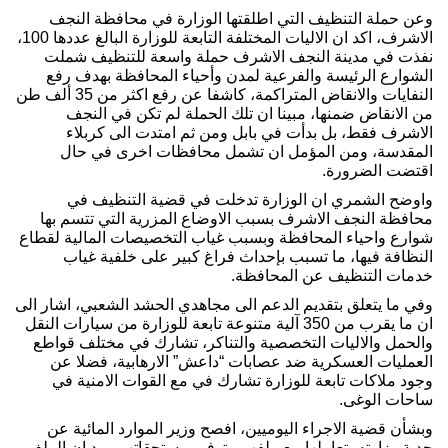
وعن حملة التنظيف التي اطلقتها الوزارة في محافظة النجف
الاشرف، اكد ان الاليات المختلفة التابعة للوزارة البالغ عددها 100،
نفذت في مدينة النجف الاشرف حملة واسعة للتنظيف شملت
الشوارع الرئيسة والفرعية لمدن وأحياء المحافظة بهدف رفع
النفايات والانقاض المتراكمة، كاشفا عن رفع اكثر من 35 ألف طن
من الانقاض ضمنها، مبينا ان تلك الحملة لم تكن في النجف
الاشرف فقط، بل بدأت في بابل ومن ثم امتدت الى كربلاء
المقدسة، ومن المؤمل ان تشمل محافظات اخرى في حال
اقتضت الضرورة.
واوضح الشمري ان الوزارة تدخلت في قضية التنظيف في
محافظة النجف الاشرف بسبب الاوضاع المزرية التي تتسم بها
شوارع واحياء المحافظة وبسبب غياب التخصيصات المالية لقطاع
النظافة فيها، ما تسبب بإحداث فراغ كبير على خلفية غياب
خدمات التنظيف عن المحافظة.
وفي ما يتعلق بتقديم الدعم الى مجاهدي الحشد الشعبي، اشار الى
ان ما يقرب من 350 آلية متنوعة تابعة للوزارة من سيارات النقل
والحمل والاليات التخصصية والتناكر، تشارك في مختلف قواطع
العمليات العسكرية ضد عصابات “داعش” الارهابية، فضلا عن
وجود ملاكات تابعة للوزارة تشارك في مع القوات الامنية في
ساحات الوغى.
وبشأن قضية الاجراء اليوميين، افصح وزير الموارد المائية عن
جدية وزارته بتعاملها مع ملفهم وتوفير مستحقاتهم، بيد ان الملف