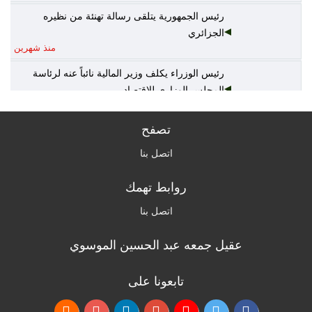
رئيس الجمهورية يتلقى رسالة تهنئة من نظيره
الجزائري
منذ شهرين
رئيس الوزراء يكلف وزير المالية نائباً عنه لرئاسة
المجلس الوزاري للاقتصاد
منذ شهرين
تصفح
الخارجية: أمن واستقرار دول الخليج يُعدّ جزءاً لا يتجزأ
من منظومة الأمن القومي العربي
اتصل بنا
منذ شهرين
روابط تهمك
القرارات الكاملة لجلسة مجلس الوزراء اليوم
منذ شهرين
اتصل بنا
عقيل جمعه عبد الحسين الموسوي
الزراعة: السلع الزراعية غير مشمولة بالتعرفة
الجمركية وهناك وفرة بالمنتج المحلي
منذ 3 أشهر
تابعونا على
التربية: نظام إدارة المعلومات سيرسل لأهالي الطلبة