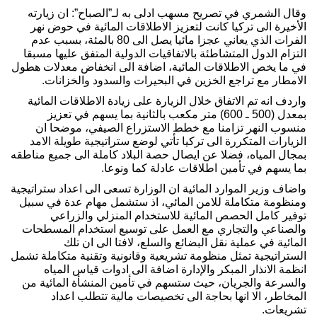
وقال الشمري في تصريح مسهب ادلى به لـ”الصباح”: ان زيارته
الأخيرة الى تركيا كانت لتعزيز الاطلاقات المائية في حوض نهر
الفرات الذي يعاني عجزا مائيا يصل الى 80 بالمئة، بسبب عدم
التزام الدول المتشاطئة بالاتفاقيات الدولية المتفق عليها مسبقا
في ما يخص الاطلاقات المائية، اضافة الى انخفاض معدلات هطول
الامطار مع تراجع الخزين في البحيرات والسدود والخزانات.
واردف انه تم الاتفاق خلال الزيارة على زيادة الاطلاقات المائية
بمعدل (500 ـ 600) متر مكعب بالثانية بما يسهم في تعزيز
منسوب النهر تزامنا مع خطط الاستزراع الصيفي، موضحا ان
الزيارات المتكررة الى تركيا تأتي لوضع ستراتيجية طويلة الامد
بمجال المياه، فضلا عن ايصال حصة البلاد كاملة الى جميع مناطقه
بما يسهم في تأمين اطلاقات عادلة كما ونوعا.
واضاف وزير الموارد المائية ان الوزارة تسعى الى اعداد ستراتيجية
ومنظومة متكاملة للامن المائي، اذ ستشمل مهام عدة في سبيل
توفير كامل الحصص المائية للاستخدام المنزلي والزراعي
والصناعي والتجاري مع العمل على توسيع استخدام المسطحات
المائية في عملية نقل البضائع والسلع، لافتا الى ان تلك
الستراتيجية تمثل منظومة تشريعية وقانونية وتقنية متكاملة تشمل
انظمة الانذار المبكر والإدارة اضافة الى ادوات قياس المياه
والسرعة والجريان، حيث ستسهم في تأمين المنشأة المائية من
المخاطر، الا انها بحاجة الى تخصيصات مالية تتطلب اعداد
تشريعات.