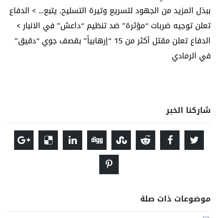
ببذل المزيد من الجهود لتسريع وتيرة التسليح. يتبع… > الدفاع
تعلن توجيه ضربات “مؤثرة” ضد تنظيم “داعش” في الانبار >
الدفاع تعلن مقتل أكثر من 15 “إرهابياً” بقصف جوي “دقيق”
في الرمادي
شاركنا الخبر
موضوعات ذات صلة