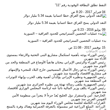
النفط تطلق البطاقة الوقودية رقم “11”
04 فبراير 2017 - 8:20 ص
النقد الدولي يمنح العراق خطا ائتمانيا بقيمة 5.34 مليار دولار
09 يوليو 2016 - 6:23 ص
بدء عمليات التحصين الستراتيجي للحدود العراقية – السورية
15 نوفمبر 2017 - 11:08 ص
احدث الاضافات
رئيس الوزراء يوجه بأهمية استكمال مشاريع البنى التحتية والارتقاء بمستوى
الأداء
منذ شهرين
رئيس الوزراء والرئيس الإيراني يبحثان هاتفياً الأوضاع في المنطقة والحد من
التوتر
منذ شهرين
رئيس الوزراء يدعو رجال الأعمال المسيحيين خارج البلاد للمجيء والإسهام
في مشاريع الاقتصاد والتنمية
منذ شهرين
رئيس الجمهورية ونظيره الإيراني يؤكدان أهمية وقف الحرب وإنهاء التوترات
في المنطقة
منذ شهرين
رئيس الجمهورية يتلقى رسالة تهنئة من نظيره الجزائري
منذ شهرين
رئيس الوزراء يكلف وزير المالية نائباً عنه لرئاسة المجلس الوزاري للاقتصاد
منذ شهرين
الخارجية: أمن واستقرار دول الخليج يُعدّ جزءاً لا يتجزأ من منظومة الأمن
القومي العربي
منذ شهرين
القرارات الكاملة لجلسة مجلس الوزراء اليوم
منذ شهرين
الزراعة: السلع الزراعية غير مشمولة بالتعرفة الجمركية وهناك وفرة بالمنتج