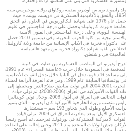
ومسيرته العسكرية التي بنى على أساسها آراءه وأفكاره.
ولد رايموند توماس أوديرنو بمدينة روكاواي بولاية نيوجيرسي سنة
1954، والتحق بالأكاديمية العسكرية في «ويست بوينت» حيث
حصل عام 1976 على شهادة البكالوريوس في العلوم، ثم التحق
بجامعة «نورث كارولينا» وحصل على درجة الماجستير في علوم
الهندسة النووية، وعلى درجة الماجستير في الفنون الأمنية
والاستراتيجية من كلية الحرب البحرية. وفي ديسمبر 2010 حصل
على دكتوراه فخرية في الآداب الإنسانية من جامعة ولاية كارولينا،
فضلا عن تلقيه شهادة دكتوراه فخرية من معهد «السياسة
العالمية» في واشنطن.
تدرج أوديرنو في المناصب العسكرية من ضابط في كتيبة
المدفعية في السعودية خلال حرب «عاصفة الصحراء» عام 1991،
إلى مساعد قائد قوة تدخل في ألبانيا خلال تدخل القوات الأطلسية
في يوغسلافيا السابقة عام 1999، ومن قائد الفرقة الرابعة لمشاة
البحرية 2001-2004 التي تولت مناطق صلاح الدين ومحيطها إلى
قائد القوات الأميركية في العراق (2006-2008). ثم تولى قيادة
قوات التحالف في العراق في أيلول 2008، وخلال تولي كونداليزا
رايس منصب وزيرة الخارجية الأميركية كان أوديرنو – الذي يتميز
برأسه الأصلع وطوله الذي يتجاوز 193 سم – مستشارها
العسكري الأول؛ وبعد مغادرته العراق في 2009، تولى قيادة
القوات الأميركية المشتركة في نورفولك فيرجينيا، ثم أصبح رئيساً
لأركان جيش الولايات المتحدة منذ 2011 وحتى إحالته على التقاعد
مؤخراً. خلال الفترة الأولى التي أمضاها في العراق من (2003-