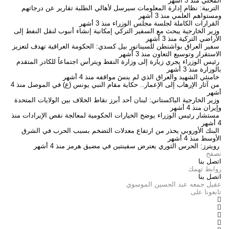
المحلي
منذ 3 أشهر
التربية: نظام إدارة المعلومات سيرسل لأهالي الطلبة تقارير عن درجاتهم
ومستواهم العلمي
منذ 3 أشهر
القرارات الكاملة لجلسة مجلس الوزراء
منذ 3 أشهر
وزير الخارجية يبحث مع السفير التركي إمكانية إنشاء أنبوب لنقل النفط إلى
الأراضي التركية
منذ 3 أشهر
سفير العراق بواشنطن للسيناتور بيل كسدي: الحكومة العراقية تهدف لتعزيز
الاستقرار وتوسيع التعاون
منذ 3 أشهر
رئيس الوزراء يجري زيارة إلى وزارة النفط ويترأس اجتماعاً للكادر المتقدم
بالوزارة
منذ 3 أشهر
خامنئي الشهيد والعراق الذي لم ينسَ مواقفه
منذ 4 أشهر
من آثار الإرهاب إلى الإعمار.. حكاية مقام النبي يونس (ع) في الموصل
منذ 4
أشهر
وزير الخارجية الباكستاني: لبنان أحد أبرز نقاط الخلاف بين الولايات المتحدة
وإيران
منذ 4 أشهر
مستشار رئيس الوزراء يوضح الخيارات الحكومية لمعالجة نقص الإيرادات
منذ
4 أشهر
البنك الأوروبي يحذر من ارتفاع معدلات التضخم بسبب الحرب في الشرق
الأوسط
منذ 4 أشهر
رويترز: الحرس الثوري يعترض سفينتين في مضيق هرمز
منذ 4 أشهر
تصفح
اتصل بنا
روابط تهمك
اتصل بنا
عقيل جمعه عبد الحسين الموسوي
تابعونا على