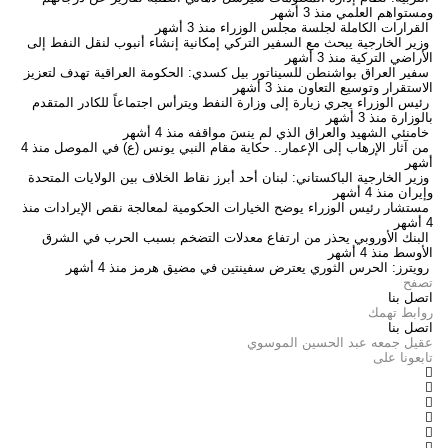
ومستواهم العلمي
منذ 3 أشهر
القرارات الكاملة لجلسة مجلس الوزراء
منذ 3 أشهر
وزير الخارجية يبحث مع السفير التركي إمكانية إنشاء أنبوب لنقل النفط إلى
الأراضي التركية
منذ 3 أشهر
سفير العراق بواشنطن للسيناتور بيل كسدي: الحكومة العراقية تهدف لتعزيز
الاستقرار وتوسيع التعاون
منذ 3 أشهر
رئيس الوزراء يجري زيارة إلى وزارة النفط ويترأس اجتماعاً للكادر المتقدم
بالوزارة
منذ 3 أشهر
خامنئي الشهيد والعراق الذي لم ينسَ مواقفه
منذ 4 أشهر
من آثار الإرهاب إلى الإعمار.. حكاية مقام النبي يونس (ع) في الموصل
منذ 4
أشهر
وزير الخارجية الباكستاني: لبنان أحد أبرز نقاط الخلاف بين الولايات المتحدة
وإيران
منذ 4 أشهر
مستشار رئيس الوزراء يوضح الخيارات الحكومية لمعالجة نقص الإيرادات
منذ
4 أشهر
البنك الأوروبي يحذر من ارتفاع معدلات التضخم بسبب الحرب في الشرق
الأوسط
منذ 4 أشهر
رويترز: الحرس الثوري يعترض سفينتين في مضيق هرمز
منذ 4 أشهر
تصفح
اتصل بنا
روابط تهمك
اتصل بنا
عقيل جمعه عبد الحسين الموسوي
تابعونا على