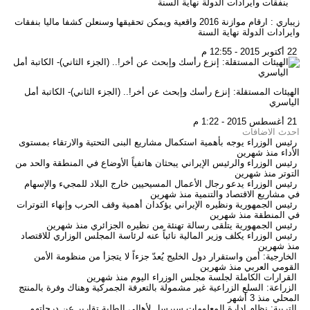
زيباري : ارقام موازنة 2016 واقعية ويمكن تحقيقها وسنعلن كشفا ماليا بنفقات
وايرادات الدولة نهاية السنة
22 أكتوبر 2015 - 12:55 م
الهيئات المستقلة: إنزع رأسك وإبحث عن أخر!.. (الجزء الثاني)- الكاتبة أمل
الياسري
21 أغسطس 2015 - 1:22 م
احدث الاضافات
رئيس الوزراء يوجه بأهمية استكمال مشاريع البنى التحتية والارتقاء بمستوى
الأداء
منذ شهرين
رئيس الوزراء والرئيس الإيراني يبحثان هاتفياً الأوضاع في المنطقة والحد من
التوتر
منذ شهرين
رئيس الوزراء يدعو رجال الأعمال المسيحيين خارج البلاد للمجيء والإسهام
في مشاريع الاقتصاد والتنمية
منذ شهرين
رئيس الجمهورية ونظيره الإيراني يؤكدان أهمية وقف الحرب وإنهاء التوترات
في المنطقة
منذ شهرين
رئيس الجمهورية يتلقى رسالة تهنئة من نظيره الجزائري
منذ شهرين
رئيس الوزراء يكلف وزير المالية نائباً عنه لرئاسة المجلس الوزاري للاقتصاد
منذ شهرين
الخارجية: أمن واستقرار دول الخليج يُعدّ جزءاً لا يتجزأ من منظومة الأمن
القومي العربي
منذ شهرين
القرارات الكاملة لجلسة مجلس الوزراء اليوم
منذ شهرين
الزراعة: السلع الزراعية غير مشمولة بالتعرفة الجمركية وهناك وفرة بالمنتج
المحلي
منذ 3 أشهر
التربية: نظام إدارة المعلومات سيرسل لأهالي الطلبة تقارير عن درجاتهم