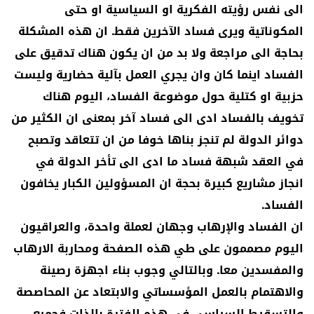
الى نفس رؤيته الفكرية او السياسية او حتى
المكوناتية ويرى فساد الآخرين فقط. ان هذه المشكلة
بحاجة الى مراجعة ولا بد من ان يكون هناك تدقيق على
الفساد اينما كان وان يجري العمل بآلية حضارية وليست
حزبية او كتلية حول موضوعة الفساد، اليوم هناك
تخويف بالفساد ادى الى فساد آخر بمعنى ان الكثير من
دوائر الدولة لم تنجز بناها خوفا من ان تتعاقد وتصبح
في العقد شبهة فساد ما ادى الى تأخر الدولة في
انجاز مشاريع كبيرة بحجة ان المسؤولين الكبار يخافون
الفساد.
ان الفساد والإرهاب وجهان لعملة واحدة، والعراقيون
اليوم مصممون على طي هذه الصفحة ومحاربة الارهاب
والمفسدين معا. وبالتالي وجوب بناء اجهزة رصينة
والاهتمام بالعمل المؤسساتي والابتعاد عن المحاصصة
والتسقيط السياسي في هذه الفترة بالذات فجميع