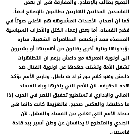
الجميع يطالب بالإصلاح، والمفارقة هي ان بعض
الفاسدين المدانين الهاربين يطالبون بالإصلاح ايضاً،
كما أن أصحاب الأجندات المشبوهة هم الأعلى صوتاً في
فضح الفساد، أما بعض زعماء الكتل والأحزاب السياسية
المتنفذة فقد أربكتهم التظاهرات الشعبية، فتارة
يؤيدونها وتارة أخرى يقللون من أهميتها أو يشيرون
الى أولوية المعركة مع داعش بزعم ان التظاهرات
تشغل الأمة وتشتت جهدها عن اولوية القتال ضد
داعش وهو كلام حق يُراد به باطل، وتاريخ الأمم يؤكد
هذه الحقيقة، لان الأمم التي ينخرها وباء الفساد
المالي والإداري لا تستطيع تحقيق النصر في الحرب إذا
ما دخلتها، والعكس صحيح، فالهزيمة كانت دائما هي
حصاد الأمم التي تعاني من الفساد والفشل، لأن
الجندي والمتطوع لا يدافعان عن وطن أسير بيد قادة
فاسدين.