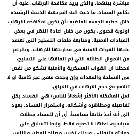
مباشرة بينهما، والذي يريد مكافحة الإرهاب، عليه أن
يكافح الفساد. ما دعت اليه المرجعية الدينية الرشيدة
خلال خطبة الجمعة الماضية بأن تكون لمكافحة الارهاب
اولوية قصوى، يكون من خلال اعادة النظر في بعض
القيادات الامنية، ومتابعة ملفات التسليح التي تعتمد
عليها القوات الامنية في محاربتها للارهاب، وبالرغم
من الاموال الطائلة التي تم إنفاقها على التسليح،
لاحظنا ان القوات العسكرية والأمنية تشكو من نقص
في الاسلحة والمعدات وإن وجدت فهي غير كافية او لا
تتلاءم مع حجم الارهاب في العراق.
لعلَ المشكلة (الأكثر إشغالاً للناس) هي الفساد بكل
تفاصيله ومظاهره وأشكاله. واستمرار الفساد، يعود
الى أنه أخذ طابعاً سياسياً، أي أن للفساد مظلات
سياسية، لعلها لا تحميه فقط، وإنما تتسابق على
حمايته وتتفانى، وبذلك تضرب مصالح الوطن والناس