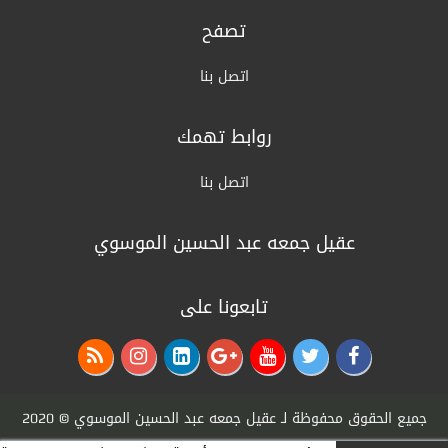
رئيس الوزراء يكلف وزير المالية نائباً عنه لرئاسة
المجلس الوزاري للاقتصاد
تصفح
منذ شهرين
اتصل بنا
الخارجية: أمن واستقرار دول الخليج يُعدّ جزءاً لا
يتجزأ من منظومة الأمن القومي العربي
روابط تهمك
منذ شهرين
القرارات الكاملة لجلسة مجلس الوزراء اليوم
اتصل بنا
منذ شهرين
عقيل جمعه عبد الحسين الموسوي
الزراعة: السلع الزراعية غير مشمولة بالتعرفة
الجمركية وهناك وفرة بالمنتج المحلي
تابعونا على
منذ 3 أشهر
التربية: نظام إدارة المعلومات سيرسل لأهالي
الطلبة تقارير عن درجاتهم ومستواهم العلمي
منذ 3 أشهر
جميع الحقوق محفوظة لـ
عقيل جمعه عبد الحسين الموسوي
© 2020
القرارات الكاملة لجلسة مجلس الوزراء