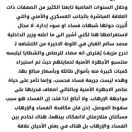
وخلال السنوات الماضية تابعنا الكثير من الصفقات ذات
العلاقة المباشرة بالجانب العسكري والأمني والتي
أُثيرت حولها شبهات فساد او سوء إدارة، لا مجال
لاستعراضها هنا لكني أشير الى ما اعلنه وزير الداخلية
محمد سالم الغبان في الآونة الاخيرة من اكتشافه لـ
(درع مزيف) يُفترض انه مضاد للرصاص والشظايا ليلبسه
منتسبو الأجهزة الأمنية لحمايتهم حيث تم استيراد
كميات كبيرة منه بأموال طائلة وبأسعار مبالغ بها،
وهذه ليست جريمة فساد فحسب، وإنما تآمر على حياة
عناصر الاجهزة الأمنية وبالتالي اضعاف قدرتها على
مواجهة الإرهاب، ولا أبالغ اذا قلت إن الفساد هو سبب
سقوط الموصل، إذن فان مكافحة الفساد والإرهاب
مسألتان متلازمتان لاانفكاك بينهما، هناك تخادم بين
الفساد والإرهاب بل هناك في بعض الأحيان علاقة