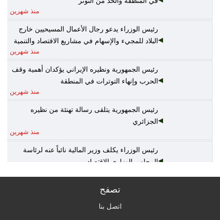
في المنطقة والحد من التوتر
منذ شهرين
رئيس الوزراء يدعو رجال الأعمال المسيحيين خارج
البلاد للمجيء والإسهام في مشاريع الاقتصاد والتنمية
منذ شهرين
رئيس الجمهورية ونظيره الإيراني يؤكدان أهمية وقف
الحرب وإنهاء التوترات في المنطقة
منذ شهرين
رئيس الجمهورية يتلقى رسالة تهنئة من نظيره
الجزائري
منذ شهرين
رئيس الوزراء يكلف وزير المالية نائباً عنه لرئاسة
المجلس الوزاري للاقتصاد
منذ شهرين
تصفح
الخارجية: أمن واستقرار دول الخليج يُعدّ جزءاً لا يتجزأ
من منظومة الأمن القومي العربي
اتصل بنا
منذ شهرين