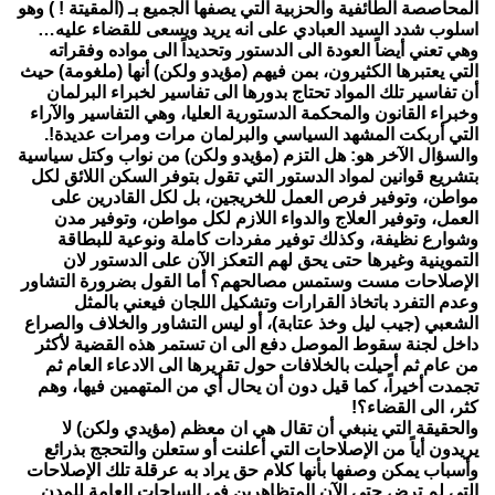
المحاصصة الطائفية والحزبية التي يصفها الجميع بـ (المقيتة ! ) وهو
اسلوب شدد السيد العبادي على انه يريد ويسعى للقضاء عليه…
وهي تعني أيضاً العودة الى الدستور وتحديداً الى مواده وفقراته
التي يعتبرها الكثيرون، بمن فيهم (مؤيدو ولكن) أنها (ملغومة) حيث
أن تفاسير تلك المواد تحتاج بدورها الى تفاسير لخبراء البرلمان
وخبراء القانون والمحكمة الدستورية العليا، وهي التفاسير والآراء
التي أربكت المشهد السياسي والبرلمان مرات ومرات عديدة!.
والسؤال الآخر هو: هل التزم (مؤيدو ولكن) من نواب وكتل سياسية
بتشريع قوانين لمواد الدستور التي تقول بتوفر السكن اللائق لكل
مواطن، وتوفير فرص العمل للخريجين، بل لكل القادرين على
العمل، وتوفير العلاج والدواء اللازم لكل مواطن، وتوفير مدن
وشوارع نظيفة، وكذلك توفير مفردات كاملة ونوعية للبطاقة
التموينية وغيرها حتى يحق لهم التعكز الآن على الدستور لان
الإصلاحات مست وستمس مصالحهم؟ أما القول بضرورة التشاور
وعدم التفرد باتخاذ القرارات وتشكيل اللجان فيعني بالمثل
الشعبي (جيب ليل وخذ عتابة)، أو ليس التشاور والخلاف والصراع
داخل لجنة سقوط الموصل دفع الى ان تستمر هذه القضية لأكثر
من عام ثم أحيلت بالخلافات حول تقريرها الى الادعاء العام ثم
تجمدت أخيراً، كما قيل دون أن يحال أي من المتهمين فيها، وهم
كثر، الى القضاء؟!
والحقيقة التي ينبغي أن تقال هي ان معظم (مؤيدي ولكن) لا
يريدون أياً من الإصلاحات التي أعلنت أو ستعلن والتحجج بذرائع
وأسباب يمكن وصفها بأنها كلام حق يراد به عرقلة تلك الإصلاحات
التي لم ترض حتى الآن المتظاهرين في الساحات العامة للمدن