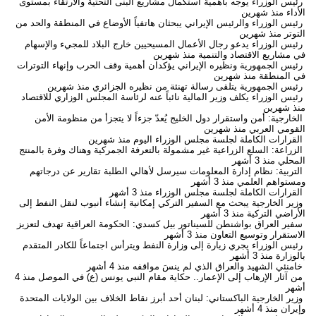
رئيس الوزراء يوجه بأهمية استكمال مشاريع البنى التحتية والارتقاء بمستوى
الأداء
منذ شهرين
رئيس الوزراء والرئيس الإيراني يبحثان هاتفياً الأوضاع في المنطقة والحد من
التوتر
منذ شهرين
رئيس الوزراء يدعو رجال الأعمال المسيحيين خارج البلاد للمجيء والإسهام
في مشاريع الاقتصاد والتنمية
منذ شهرين
رئيس الجمهورية ونظيره الإيراني يؤكدان أهمية وقف الحرب وإنهاء التوترات
في المنطقة
منذ شهرين
رئيس الجمهورية يتلقى رسالة تهنئة من نظيره الجزائري
منذ شهرين
رئيس الوزراء يكلف وزير المالية نائباً عنه لرئاسة المجلس الوزاري للاقتصاد
منذ شهرين
الخارجية: أمن واستقرار دول الخليج يُعدّ جزءاً لا يتجزأ من منظومة الأمن
القومي العربي
منذ شهرين
القرارات الكاملة لجلسة مجلس الوزراء اليوم
منذ شهرين
الزراعة: السلع الزراعية غير مشمولة بالتعرفة الجمركية وهناك وفرة بالمنتج
المحلي
منذ 3 أشهر
التربية: نظام إدارة المعلومات سيرسل لأهالي الطلبة تقارير عن درجاتهم
ومستواهم العلمي
منذ 3 أشهر
القرارات الكاملة لجلسة مجلس الوزراء
منذ 3 أشهر
وزير الخارجية يبحث مع السفير التركي إمكانية إنشاء أنبوب لنقل النفط إلى
الأراضي التركية
منذ 3 أشهر
سفير العراق بواشنطن للسيناتور بيل كسدي: الحكومة العراقية تهدف لتعزيز
الاستقرار وتوسيع التعاون
منذ 3 أشهر
رئيس الوزراء يجري زيارة إلى وزارة النفط ويترأس اجتماعاً للكادر المتقدم
بالوزارة
منذ 3 أشهر
خامنئي الشهيد والعراق الذي لم ينسَ مواقفه
منذ 4 أشهر
من آثار الإرهاب إلى الإعمار.. حكاية مقام النبي يونس (ع) في الموصل
منذ 4
أشهر
وزير الخارجية الباكستاني: لبنان أحد أبرز نقاط الخلاف بين الولايات المتحدة
وإيران
منذ 4 أشهر