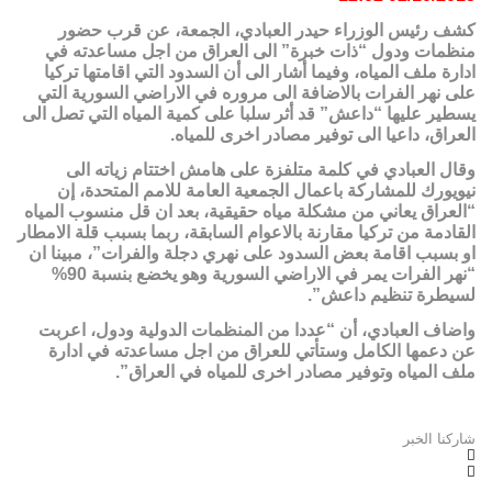
كشف رئيس الوزراء حيدر العبادي، الجمعة، عن قرب حضور
منظمات ودول “ذات خبرة” الى العراق من اجل مساعدته في
ادارة ملف المياه، وفيما أشار الى أن السدود التي اقامتها تركيا
على نهر الفرات بالاضافة الى مروره في الاراضي السورية التي
يسطير عليها “داعش” قد أثر سلبا على كمية المياه التي تصل الى
العراق، داعيا الى توفير مصادر اخرى للمياه.
وقال العبادي في كلمة متلفزة على هامش اختتام زياته الى
نيويورك للمشاركة باعمال الجمعية العامة للامم المتحدة، إن
“العراق يعاني من مشكلة مياه حقيقية، بعد ان قل منسوب المياه
القادمة من تركيا مقارنة بالاعوام السابقة، ربما بسبب قلة الامطار
او بسبب اقامة بعض السدود على نهري دجلة والفرات”، مبينا ان
“نهر الفرات يمر في الاراضي السورية وهو يخضع بنسبة 90%
لسيطرة تنظيم داعش”.
واضاف العبادي، أن “عددا من المنظمات الدولية ودول، اعربت
عن دعمها الكامل وستأتي للعراق من اجل مساعدته في ادارة
ملف المياه وتوفير مصادر اخرى للمياه في العراق”.
شاركنا الخبر