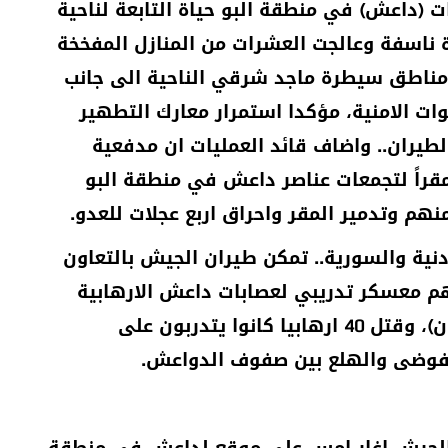
داعش) في منطقة البو حياة التابعة لناحية
ي وقتلت 21 منهم وفجرت 45 عبوة ناسفة وعالجت العشرات من المنازل المفخخة
مناطق سيطرة ماجد شرقي الناحية الى جانب
 الامنية، مؤكدا استمرار معارك التطهير
لطيران.. واضاف قائد العمليات ان مدفعية
راً لتجمعات عناصر داعش في منطقة البو
هم وتدمير المقر واحراق اربع عجلات للعدو.
دنية والسورية.. تمكن طيران الجيش بالتعاون
هم معسكر تدريبي لعصابات داعش الارهابية
في قضاء الرطبة المسمى (معسكر شيحان)، وقتل 40 ارهابيا كانوا يتدربون على
لفوضى والهلع بين صفوف الدواعش.