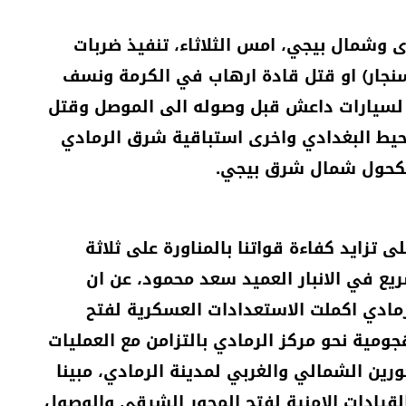
 وشمال بيجي، امس الثلاثاء، تنفيذ ضربات
نجار) او قتل قادة ارهاب في الكرمة ونسف
لسيارات داعش قبل وصوله الى الموصل وقتل
يط البغدادي واخرى استباقية شرق الرمادي
مكحول شمال شرق بيجي.
 تزايد كفاءة قواتنا بالمناورة على ثلاثة
يع في الانبار العميد سعد محمود، عن ان
مادي اكملت الاستعدادات العسكرية لفتح
مية نحو مركز الرمادي بالتزامن مع العمليات
ين الشمالي والغربي لمدينة الرمادي، مبينا
قيادات الامنية لفتح المحور الشرقي والوصول