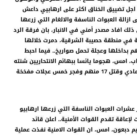
جل تضييق الخناق اكثر على ارهابيي داعش
ازالة العبوات الناسفة والالغام التي زرعها
ك افاد مصدر أمني في الانبار، بان فرقة الرد
ة في منطقة حصيبة الشرقية، دمرت خلالها
بداخلها وعجلة تحمل صواريخ.. فيما احبط
 مكافحة الارهاب، امس، هجوما يائسا ببهائم الانتحاريين شنته
عصابات داعش على جامعة الانبار غرب الرمادي وقتل 17 منهم وفجر خمس عجلات مفخخة
عشرات العبوات الناسفة التي زرعها ارهابيو
اقة تقدم القوات الأمنية.. اعلن قائد
هيم دبعون، امس، ان القوات الامنية نفذت عملية