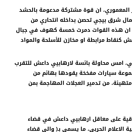
 المعموري، ان قوة مشتركة مدعومة بالحشد
ل شرق بيجي تحصن بداخله انتحاري من
را ان هذه القوات دمرت خمسة كهوف في جبال
 كنقاط مرابطة او مخازن للأسلحة والمواد
بع للجيش العراقي، امس محاولة بائسة لارهابيي داعش للتقرب
موعة سيارات مفخخة يقودها بهائم من
 متهيئة، من تدمير العجلات المهاجمة بمن
اقية على معاقل ارهابيي داعش في قضاء
 الاعلام الحربي، ما يسمى بـ( والي قضاء