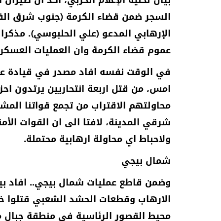
بيان لخلية الإعلام الحربي، اكد ان طير
السجر ضمن قضاء الكرمة (جنوب شرق الفل
عموم قضاء الكرمة وان العمليات العسكري
في الوقت نفسه افاد مصدر في قيادة عمليا
امس، من قتل اربعة انتحاريين يرتدون ا
محاولتهم الاقتراب من تجمع قواتنا الم
شرقي المدينة، لافتا الى ان القوات الأ
ولاحباط اي محاولة ارهابية محتملة.
شمال بيجي
وضمن قاطع عمليات شمال بيجي.. افاد بيان
الارهاب وقطعات الحشد الشعبي قتلوا خ
محيط القصور الرئاسية في منطقة جبال 