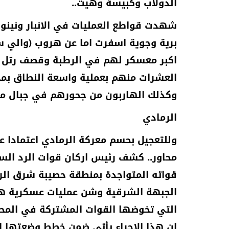
الدولاب وكبيسة وهيت..
شهدت قواطع العمليات في الانبار ونينوى
برية وجوية اسفرت اما عن هروب (والي س
اكبر معسكر لهم في الرطبة وقصف رتل 
العشرات منهم بعملية واسعة النطاق بمح
وكذلك الهاربون من جحورهم في جبال 
الرمادي
وللتعجيل بحسم معركة الرمادي اعتمادا على
محاور.. كشف رئيس اركان قوات الرد السر
قواته المتواجدة بمنطقة حصيبة شرق الر
الجبهة الشرقية وشن عمليات عسكرية هجو
التي تخوضها القوات المشتركة في المحور
ان هذا الاجراء يأتي ضمن خطط وضعتها ال