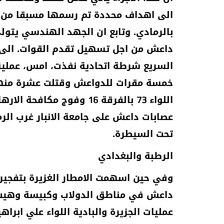
الى اهداف محددة تم رسمها مسبقا من ا
بالرمادي. وتابع ان الجهد الهندسي يتولى 
داعش من اجل تسهيل تقدم القوات. الى ذل
السريع شرطة اتحادية نفذت، امس، عملي
خمسة مقرات للدواعش وقتلت عشرة منهم 
اللواء 73 بالفرقة 16 وفوج
تحت السيطرة.
الرطبة والبغدادي
وفي حين اسهمت الامطار الغزيرة بتفجير 
داعش في مناطق الدولاب وكبيسة وهيت لإع
عمليات الجزيرة والبادية اللواء علي ابرا