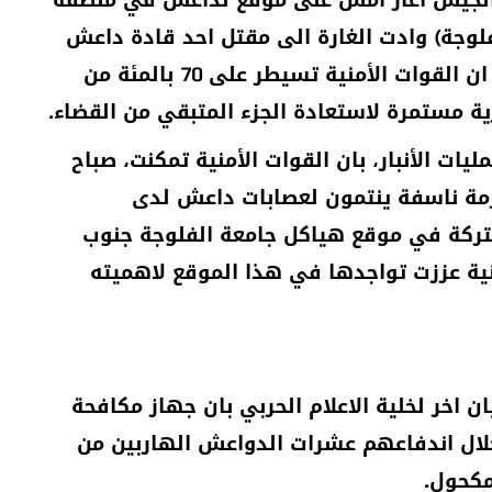
ان الجيش اغار امس على موقع لداعش في منطقة
وجة) وادت الغارة الى مقتل احد قادة داعش
الإرهابي المدعو (علي الحلبوسي). مذكرا ان القوات الأمنية تسيطر على 70 بالمئة من
ة مستمرة لاستعادة الجزء المتبقي من القضاء.
ت الأنبار، بان القوات الأمنية تمكنت، صباح
حزمة ناسفة ينتمون لعصابات داعش لدى
شتركة في موقع هياكل جامعة الفلوجة جنوب
منية عززت تواجدها في هذا الموقع لاهميته
 اخر لخلية الاعلام الحربي بان جهاز مكافحة
لال اندفاعهم عشرات الدواعش الهاربين من
مكحول.