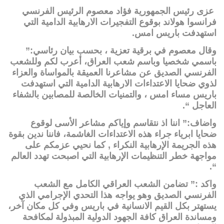
عزى رئيس الجمهورية فؤاد معصوم الرئيس الفرنسي
فرانسوا هولاند بوقوع التفجيرات الارهابية الدامية التي
استهدفت باريس امس.
وقال معصوم في برقية تعزية ، بحسب بيان رئاسي:”
باسمي شخصيا وباسم شعب العراق، أعرب لكم وللشعب
الفرنسي الصديق عن مشاعرنا العميقة بالمواساة والعزاء
لذوي ضحايا الاعتداءات الارهابية الدامية التي استهدفت
باريس مساء امس ، والتمنيات الخالصة للمصابين بالشفاء
العاجل “.
واضاف:” اننا اذ نتقاسم وإياكم مشاعر الأسى لوقوع
ضحايا ابرياء جراء هذه الاعتداءات الغاشمة، فاننا ندين بقوة
هذه الجريمة الإرهابية النكراء , كما نحيي عزمكم على
مواجهة خطر التنظيمات الإرهابية التي اصبحت تهدد العالم
“.
واكد :” تضامن الشعب العراقي الكامل مع الشعب
الفرنسي الصديق وهو يواجه هذا التحدي الإجرامي الذي
يستهتر بكل القيم الانسانية في باريس وفي كل مكان آخر،
ومساندة العراق كافة الجهود الدولية المبذولة لمكافحة