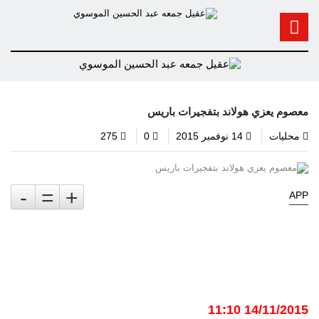
معصوم يعزي هولاند بتفجيرات باريس
محليات
14 نوفمبر 2015
0
275
-
=
+
APP
14/11/2015 11:10