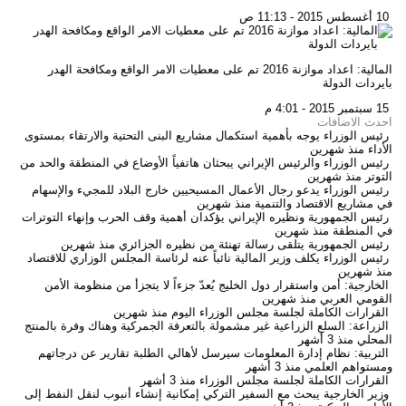
10 أغسطس 2015 - 11:13 ص
المالية: اعداد موازنة 2016 تم على معطيات الامر الواقع ومكافحة الهدر
بايردات الدولة
15 سبتمبر 2015 - 4:01 م
احدث الاضافات
رئيس الوزراء يوجه بأهمية استكمال مشاريع البنى التحتية والارتقاء بمستوى
الأداء
منذ شهرين
رئيس الوزراء والرئيس الإيراني يبحثان هاتفياً الأوضاع في المنطقة والحد من
التوتر
منذ شهرين
رئيس الوزراء يدعو رجال الأعمال المسيحيين خارج البلاد للمجيء والإسهام
في مشاريع الاقتصاد والتنمية
منذ شهرين
رئيس الجمهورية ونظيره الإيراني يؤكدان أهمية وقف الحرب وإنهاء التوترات
في المنطقة
منذ شهرين
رئيس الجمهورية يتلقى رسالة تهنئة من نظيره الجزائري
منذ شهرين
رئيس الوزراء يكلف وزير المالية نائباً عنه لرئاسة المجلس الوزاري للاقتصاد
منذ شهرين
الخارجية: أمن واستقرار دول الخليج يُعدّ جزءاً لا يتجزأ من منظومة الأمن
القومي العربي
منذ شهرين
القرارات الكاملة لجلسة مجلس الوزراء اليوم
منذ شهرين
الزراعة: السلع الزراعية غير مشمولة بالتعرفة الجمركية وهناك وفرة بالمنتج
المحلي
منذ 3 أشهر
التربية: نظام إدارة المعلومات سيرسل لأهالي الطلبة تقارير عن درجاتهم
ومستواهم العلمي
منذ 3 أشهر
القرارات الكاملة لجلسة مجلس الوزراء
منذ 3 أشهر
وزير الخارجية يبحث مع السفير التركي إمكانية إنشاء أنبوب لنقل النفط إلى