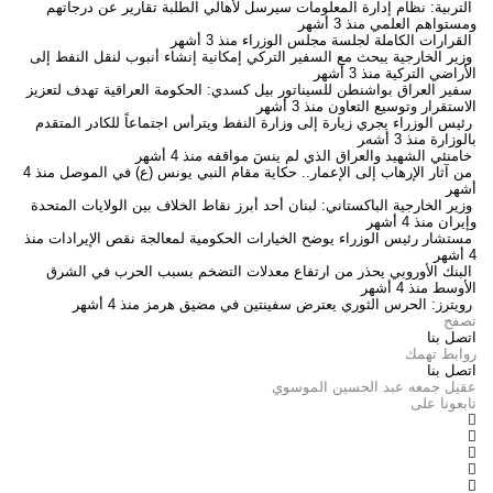
التربية: نظام إدارة المعلومات سيرسل لأهالي الطلبة تقارير عن درجاتهم
ومستواهم العلمي
منذ 3 أشهر
القرارات الكاملة لجلسة مجلس الوزراء
منذ 3 أشهر
وزير الخارجية يبحث مع السفير التركي إمكانية إنشاء أنبوب لنقل النفط إلى
الأراضي التركية
منذ 3 أشهر
سفير العراق بواشنطن للسيناتور بيل كسدي: الحكومة العراقية تهدف لتعزيز
الاستقرار وتوسيع التعاون
منذ 3 أشهر
رئيس الوزراء يجري زيارة إلى وزارة النفط ويترأس اجتماعاً للكادر المتقدم
بالوزارة
منذ 3 أشهر
خامنئي الشهيد والعراق الذي لم ينسَ مواقفه
منذ 4 أشهر
من آثار الإرهاب إلى الإعمار.. حكاية مقام النبي يونس (ع) في الموصل
منذ 4
أشهر
وزير الخارجية الباكستاني: لبنان أحد أبرز نقاط الخلاف بين الولايات المتحدة
وإيران
منذ 4 أشهر
مستشار رئيس الوزراء يوضح الخيارات الحكومية لمعالجة نقص الإيرادات
منذ
4 أشهر
البنك الأوروبي يحذر من ارتفاع معدلات التضخم بسبب الحرب في الشرق
الأوسط
منذ 4 أشهر
رويترز: الحرس الثوري يعترض سفينتين في مضيق هرمز
منذ 4 أشهر
تصفح
اتصل بنا
روابط تهمك
اتصل بنا
عقيل جمعه عبد الحسين الموسوي
تابعونا على