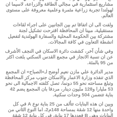
مشاريع استثمارية في مجالي الطاقة والزراعة، لاسيما ان
لهولندا تجربة زراعية مثمرة وعلمية معروفة على مستوى
العالم.
ولفت الى ان اتفاقا تم بين الجانبين على اجراء لقاءات
مستقبلية، مبينا ان المحافظة اقترحت تشكيل لجنة
مشتركة بين الحكومة المحلية والسفارة الهولندية لتفعيل
انشطة التعاون في كافة المجالات.
وفي شأن آخر، كشفت دائرة الاسكان في النجف الأشرف
عن ان نسبة الانجاز في مجمع القدس السكني بلغت اكثر
من 95 بالمئة.
مدير الدائرة علي مازن نعيم أوضح لـ»الصباح» ان المجمع
الذي تنفذه وزارة الاعمار والاسكان جنوب مركز المحافظة
وتبلغ مساحته نحو 55 دونما، تصل كلفته الاجمالية الى نحو
53 مليارا و128 مليون دينار، مردفا بان المجمع يضم 42
بناية تتضمن 504 وحدات سكنية.
وبين ان هذه البنايات تتألف من 25 بناية نوع A في كل
واحدة منها 12 شقة بمساحة 148م2، اما النوع الثاني من
البنايات وهي B فعددها 17 بناية، في كل بناية 12 شقة