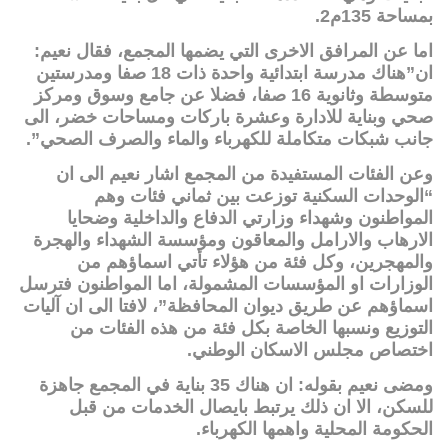
بمساحة 135م2.
اما عن المرافق الاخرى التي يضمها المجمع، فقال نعيم:
ان”هناك مدرسة ابتدائية واحدة ذات 18 صفا ومدرستين
متوسطة وثانوية 16 صفا، فضلا عن جامع وسوق ومركز
صحي وبناية للادارة وعشرة باركات ومساحات خضر، الى
جانب شبكات متكاملة للكهرباء والماء والصرف الصحي”.
وعن الفئات المستفيدة من المجمع اشار نعيم الى ان
“الوحدات السكنية توزعت بين ثماني فئات وهم
المواطنون وشهداء وزارتي الدفاع والداخلية وضحايا
الارهاب والارامل والمعاقون ومؤسسة الشهداء والهجرة
والمهجرين، وكل فئة من هؤلاء تأتي اسماؤهم من
الوزارات او المؤسسات المشمولة، اما المواطنون فترسل
اسماؤهم عن طريق ديوان المحافظة”، لافتا الى ان آليات
التوزيع ونسبها الخاصة بكل فئة من هذه الفئات من
اختصاص مجلس الاسكان الوطني.
ومضى نعيم بقوله: ان هناك 35 بناية في المجمع جاهزة
للسكن، الا ان ذلك يرتبط بايصال الخدمات من قبل
الحكومة المحلية واهمها الكهرباء.