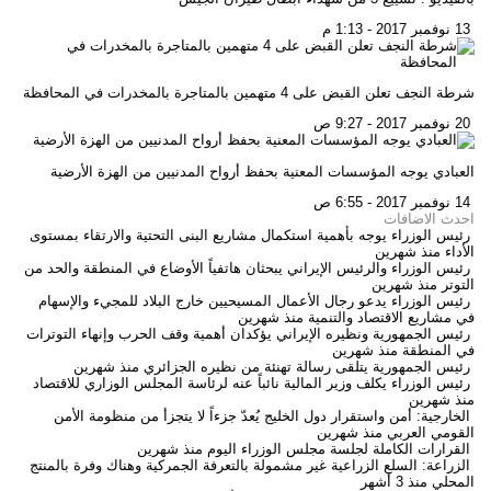
13 نوفمبر 2017 - 1:13 م
شرطة النجف تعلن القبض على 4 متهمين بالمتاجرة بالمخدرات في المحافظة
20 نوفمبر 2017 - 9:27 ص
العبادي يوجه المؤسسات المعنية بحفظ أرواح المدنيين من الهزة الأرضية
14 نوفمبر 2017 - 6:55 ص
احدث الاضافات
رئيس الوزراء يوجه بأهمية استكمال مشاريع البنى التحتية والارتقاء بمستوى
الأداء
منذ شهرين
رئيس الوزراء والرئيس الإيراني يبحثان هاتفياً الأوضاع في المنطقة والحد من
التوتر
منذ شهرين
رئيس الوزراء يدعو رجال الأعمال المسيحيين خارج البلاد للمجيء والإسهام
في مشاريع الاقتصاد والتنمية
منذ شهرين
رئيس الجمهورية ونظيره الإيراني يؤكدان أهمية وقف الحرب وإنهاء التوترات
في المنطقة
منذ شهرين
رئيس الجمهورية يتلقى رسالة تهنئة من نظيره الجزائري
منذ شهرين
رئيس الوزراء يكلف وزير المالية نائباً عنه لرئاسة المجلس الوزاري للاقتصاد
منذ شهرين
الخارجية: أمن واستقرار دول الخليج يُعدّ جزءاً لا يتجزأ من منظومة الأمن
القومي العربي
منذ شهرين
القرارات الكاملة لجلسة مجلس الوزراء اليوم
منذ شهرين
الزراعة: السلع الزراعية غير مشمولة بالتعرفة الجمركية وهناك وفرة بالمنتج
المحلي
منذ 3 أشهر