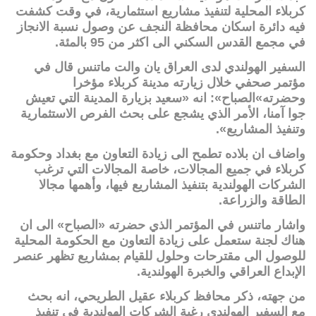
كربلاء المحلية لتنفيذ مشاريع استثمارية، في وقت كشفت
فيه دائرة اسكان محافظة النجف عن وصول نسبة الانجاز
في مجمع القدس السكني الى اكثر من 95 بالمئة.
السفير الهولندي لدى العراق يان والت ماتنس قال في
مؤتمر صحفي خلال زيارته مدينة كربلاء مؤخرا
وحضرته»الصباح»: انه «سعيد بزيارة المدينة التي تعيش
جوا آمنا، الأمر الذي يشجع على بحث الفرص الاستثمارية
وتنفيذ المشاريع».
واضاف ان بلاده تطمح الى زيادة التعاون مع بغداد وحكومة
كربلاء في جميع المجالات، خاصة المجالات التي ترغب
الشركات الهولندية بتنفيذ المشاريع فيها، وأهمها مجالا
الطاقة والزراعة.
واشار ماتنس في المؤتمر الذي حضرته «الصباح» الى ان
هناك لجنة ستعمل على زيادة التعاون مع الحكومة المحلية
للوصول الى مقترحات وحلول للقيام بمشاريع تظهر عنصر
الإبداع العراقي والخبرة الهولندية.
من جهته، ذكر محافظ كربلاء عقيل الطريحي، انه بحث
مع السفير الهولندي رغبة الشركات الهولندية في تنفيذ