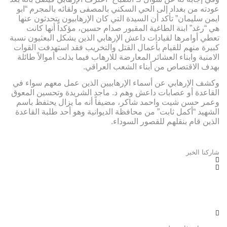
عودته من بغداد إلى الحي السكني بالمصفى ولقائه بالمجرم “ابو
ايمن سليمان” تأكد أن السيدة التي كان الإرهابيون يتحدثون عنها
هي “رغد” ابنة الطاغية المقبور صدام حسين، مؤكداً أنها كانت
تعطي أوامرها لقيادات داعش الإرهابي الذين يشكل البعثيون نسبة
كبيرة منهم للقيام بأعمال القتل والتخريب فقد استهدفت القوات
الامنية وابناء العشائر المعارضة للارهاب فيما بذلت أموالاً طائلة
بهدف الاقتصاص من أبناء الشعب العراقي.
وكشف الإرهابي عن أسماء الإرهابيين الذين عمل معهم سواء في
القاعدة أو عصابات داعش وهم د. ماجد الشريدة وتحسين المعوق
وعمر حسن شيت واحمد شاكر، مضيفاً أنه ما يزال يحتفظ باسم
الشهيد “أكمل ثابت” من محافظة الديوانية وهو أحد طلبة القاعدة
الذين قام بنقلهم للقصور السوداء.
شاركنا الخبر