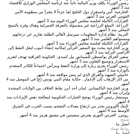
رئيس الوزراء يكلف وزير المالية نائباً عنه لرئاسة المجلس الوزاري للاقتصاد
منذ 3 أشهر
الخارجية: أمن واستقرار دول الخليج يُعدّ جزءاً لا يتجزأ من منظومة الأمن
القومي العربي
منذ 3 أشهر
القرارات الكاملة لجلسة مجلس الوزراء اليوم
منذ 3 أشهر
الزراعة: السلع الزراعية غير مشمولة بالتعرفة الجمركية وهناك وفرة بالمنتج
المحلي
منذ 3 أشهر
التربية: نظام إدارة المعلومات سيرسل لأهالي الطلبة تقارير عن درجاتهم
ومستواهم العلمي
منذ 3 أشهر
القرارات الكاملة لجلسة مجلس الوزراء
منذ 3 أشهر
وزير الخارجية يبحث مع السفير التركي إمكانية إنشاء أنبوب لنقل النفط إلى
الأراضي التركية
منذ 3 أشهر
سفير العراق بواشنطن للسيناتور بيل كسدي: الحكومة العراقية تهدف لتعزيز
الاستقرار وتوسيع التعاون
منذ 3 أشهر
رئيس الوزراء يجري زيارة إلى وزارة النفط ويترأس اجتماعاً للكادر المتقدم
بالوزارة
منذ 3 أشهر
خامنئي الشهيد والعراق الذي لم ينسَ مواقفه
منذ 4 أشهر
من آثار الإرهاب إلى الإعمار.. حكاية مقام النبي يونس (ع) في الموصل
منذ 4
أشهر
وزير الخارجية الباكستاني: لبنان أحد أبرز نقاط الخلاف بين الولايات المتحدة
وإيران
منذ 4 أشهر
مستشار رئيس الوزراء يوضح الخيارات الحكومية لمعالجة نقص الإيرادات
منذ
4 أشهر
البنك الأوروبي يحذر من ارتفاع معدلات التضخم بسبب الحرب في الشرق
الأوسط
منذ 4 أشهر
رويترز: الحرس الثوري يعترض سفينتين في مضيق هرمز
منذ 4 أشهر
تصفح
اتصل بنا
روابط تهمك
اتصل بنا