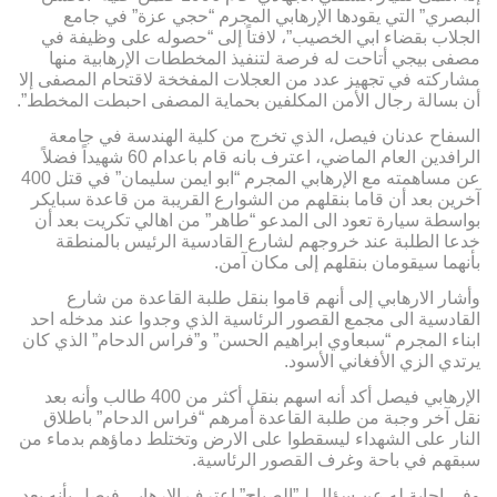
البصري” التي يقودها الإرهابي المجرم “حجي عزة” في جامع
الجلاب بقضاء ابي الخصيب”، لافتاً إلى “حصوله على وظيفة في
مصفى بيجي أتاحت له فرصة لتنفيذ المخططات الإرهابية منها
مشاركته في تجهيز عدد من العجلات المفخخة لاقتحام المصفى إلا
أن بسالة رجال الأمن المكلفين بحماية المصفى احبطت المخطط”.
السفاح عدنان فيصل، الذي تخرج من كلية الهندسة في جامعة
الرافدين العام الماضي، اعترف بانه قام باعدام 60 شهيداً فضلاً
عن مساهمته مع الإرهابي المجرم “ابو ايمن سليمان” في قتل 400
آخرين بعد أن قاما بنقلهم من الشوارع القريبة من قاعدة سبايكر
بواسطة سيارة تعود الى المدعو “طاهر” من اهالي تكريت بعد أن
خدعا الطلبة عند خروجهم لشارع القادسية الرئيس بالمنطقة
بأنهما سيقومان بنقلهم إلى مكان آمن.
وأشار الارهابي إلى أنهم قاموا بنقل طلبة القاعدة من شارع
القادسية الى مجمع القصور الرئاسية الذي وجدوا عند مدخله احد
ابناء المجرم “سبعاوي ابراهيم الحسن” و”فراس الدحام” الذي كان
يرتدي الزي الأفغاني الأسود.
الإرهابي فيصل أكد أنه اسهم بنقل أكثر من 400 طالب وأنه بعد
نقل آخر وجبة من طلبة القاعدة أمرهم “فراس الدحام” باطلاق
النار على الشهداء ليسقطوا على الارض وتختلط دماؤهم بدماء من
سبقهم في باحة وغرف القصور الرئاسية.
وفي إجابة له عن سؤال لـ”الصباح” اعترف الإرهابي فيصل بأنه بعد