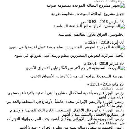
موضوعات ذات صلة
تجهيز مشروع البطاقة الموحدة بمنظومة ضوئية
23 مارس 2016 - 10:53 ص
الحلبوسي: العراق تجاوز الطائفية السياسية
03 أبريل 2019 - 12:27 م
اللّجنة المركزية لتعويض المتضررين تنظم ورشة عمل لفروعها في نينوى
20 فبراير 2018 - 12:01 م
البورصة السعودية تتراجع أكثر من 3% وتباين الأسواق الأخرى
23 مايو 2016 - 12:51 م
احدث الاضافات
رئيس الوزراء يوجه بأهمية استكمال مشاريع البنى التحتية والارتقاء بمستوى
الأداء
منذ 3 أشهر
رئيس الوزراء والرئيس الإيراني يبحثان هاتفياً الأوضاع في المنطقة والحد من
التوتر
منذ 3 أشهر
رئيس الوزراء يدعو رجال الأعمال المسيحيين خارج البلاد للمجيء والإسهام
في مشاريع الاقتصاد والتنمية
منذ 3 أشهر
رئيس الجمهورية ونظيره الإيراني يؤكدان أهمية وقف الحرب وإنهاء التوترات
في المنطقة
منذ 3 أشهر
رئيس الجمهورية يتلقى رسالة تهنئة من نظيره الجزائري
منذ 3 أشهر