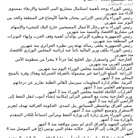
احدث الاضافات
رئيس الوزراء يوجه بأهمية استكمال مشاريع البنى التحتية والارتقاء بمستوى
الأداء
منذ شهرين
رئيس الوزراء والرئيس الإيراني يبحثان هاتفياً الأوضاع في المنطقة والحد من
التوتر
منذ شهرين
رئيس الوزراء يدعو رجال الأعمال المسيحيين خارج البلاد للمجيء والإسهام
في مشاريع الاقتصاد والتنمية
منذ شهرين
رئيس الجمهورية ونظيره الإيراني يؤكدان أهمية وقف الحرب وإنهاء التوترات
في المنطقة
منذ شهرين
رئيس الجمهورية يتلقى رسالة تهنئة من نظيره الجزائري
منذ شهرين
رئيس الوزراء يكلف وزير المالية نائباً عنه لرئاسة المجلس الوزاري للاقتصاد
منذ شهرين
الخارجية: أمن واستقرار دول الخليج يُعدّ جزءاً لا يتجزأ من منظومة الأمن
القومي العربي
منذ شهرين
القرارات الكاملة لجلسة مجلس الوزراء اليوم
منذ شهرين
الزراعة: السلع الزراعية غير مشمولة بالتعرفة الجمركية وهناك وفرة بالمنتج
المحلي
منذ 3 أشهر
التربية: نظام إدارة المعلومات سيرسل لأهالي الطلبة تقارير عن درجاتهم
ومستواهم العلمي
منذ 3 أشهر
القرارات الكاملة لجلسة مجلس الوزراء
منذ 3 أشهر
وزير الخارجية يبحث مع السفير التركي إمكانية إنشاء أنبوب لنقل النفط إلى
الأراضي التركية
منذ 3 أشهر
سفير العراق بواشنطن للسيناتور بيل كسدي: الحكومة العراقية تهدف لتعزيز
الاستقرار وتوسيع التعاون
منذ 3 أشهر
رئيس الوزراء يجري زيارة إلى وزارة النفط ويترأس اجتماعاً للكادر المتقدم
بالوزارة
منذ 3 أشهر
خامنئي الشهيد والعراق الذي لم ينسَ مواقفه
منذ 4 أشهر
من آثار الإرهاب إلى الإعمار.. حكاية مقام النبي يونس (ع) في الموصل
منذ 4
أشهر
وزير الخارجية الباكستاني: لبنان أحد أبرز نقاط الخلاف بين الولايات المتحدة