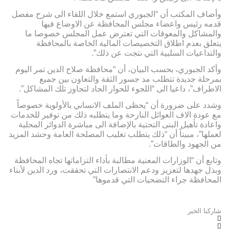
وأضاف المكتب أن “الجبوري استمع خلال اللقاء الى شرح مفصل
قدمه رئيس واعضاء مجلس المحافظة عن الاوضاع فيها
والمشاكل والمعوقات التي تعترض عمل المجلس خصوصا ما
يتعلق بعدم اطلاق التخصيصات المالية الخاصة بالمحافظة
والتداعيات السلبية التي نتجت عن ذلك”.
وأكد الجبوري، بحسب البيان، أن “محافظة صلاح الدين تمر اليوم
بمرحلة جديدة تتطلب مد جسور الثقة والتعاون بين جميع
الاطراف”، داعيا الى “اللجوء للحوار الجاد لتجاوز تلك المشاكل”.
وشدد على ضرورة أن “يحظى الملف الانساني بالأولوية خصوصاً
مع عودة الاف العوائل النازحة وما يتطلبه ذلك من توفير للخدمات
واعادة تأهيل البنى التحتية بالإضافة الى مباشرة الدوائر المحلية
لعملها”، مبيناً أن “ذلك يتطلب تغليب المصلحة العامة وحشد المزيد
من الجهود والطاقات”.
وتابع أن “الوزارات المعنية مطالبة بأداء التزاماتها تجاه المحافظة
وبذل جهدها لتعزيز ودعم الانتصارات التي تحققت، ورد الدين لأبناء
المحافظة جراء التضحيات التي قدموها”
شاركنا الخبر