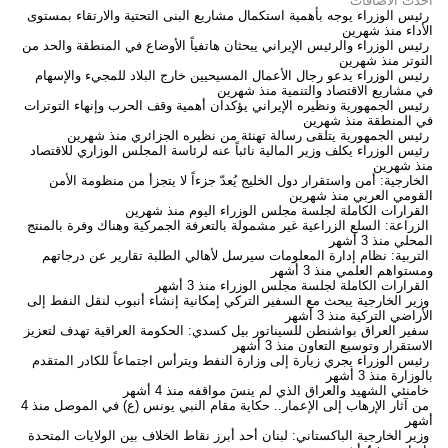
احدث الاضافات
رئيس الوزراء يوجه بأهمية استكمال مشاريع البنى التحتية والارتقاء بمستوى
الأداء
منذ شهرين
رئيس الوزراء والرئيس الإيراني يبحثان هاتفياً الأوضاع في المنطقة والحد من
التوتر
منذ شهرين
رئيس الوزراء يدعو رجال الأعمال المسيحيين خارج البلاد للمجيء والإسهام
في مشاريع الاقتصاد والتنمية
منذ شهرين
رئيس الجمهورية ونظيره الإيراني يؤكدان أهمية وقف الحرب وإنهاء التوترات
في المنطقة
منذ شهرين
رئيس الجمهورية يتلقى رسالة تهنئة من نظيره الجزائري
منذ شهرين
رئيس الوزراء يكلف وزير المالية نائباً عنه لرئاسة المجلس الوزاري للاقتصاد
منذ شهرين
الخارجية: أمن واستقرار دول الخليج يُعدّ جزءاً لا يتجزأ من منظومة الأمن
القومي العربي
منذ شهرين
القرارات الكاملة لجلسة مجلس الوزراء اليوم
منذ شهرين
الزراعة: السلع الزراعية غير مشمولة بالتعرفة الجمركية وهناك وفرة بالمنتج
المحلي
منذ 3 أشهر
التربية: نظام إدارة المعلومات سيرسل لأهالي الطلبة تقارير عن درجاتهم
ومستواهم العلمي
منذ 3 أشهر
القرارات الكاملة لجلسة مجلس الوزراء
منذ 3 أشهر
وزير الخارجية يبحث مع السفير التركي إمكانية إنشاء أنبوب لنقل النفط إلى
الأراضي التركية
منذ 3 أشهر
سفير العراق بواشنطن للسيناتور بيل كسدي: الحكومة العراقية تهدف لتعزيز
الاستقرار وتوسيع التعاون
منذ 3 أشهر
رئيس الوزراء يجري زيارة إلى وزارة النفط ويترأس اجتماعاً للكادر المتقدم
بالوزارة
منذ 3 أشهر
خامنئي الشهيد والعراق الذي لم ينسَ مواقفه
منذ 4 أشهر
من آثار الإرهاب إلى الإعمار.. حكاية مقام النبي يونس (ع) في الموصل
منذ 4
أشهر
وزير الخارجية الباكستاني: لبنان أحد أبرز نقاط الخلاف بين الولايات المتحدة