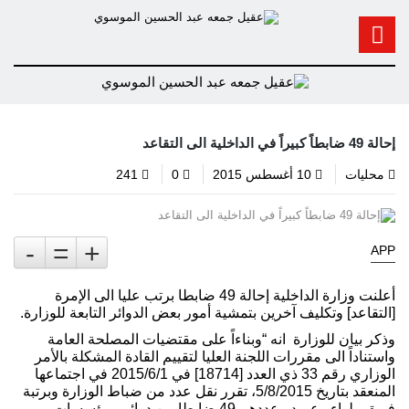
إحالة 49 ضابطاً كبيراً في الداخلية الى التقاعد
محليات
10 أغسطس 2015
0
241
-
=
+
APP
أعلنت وزارة الداخلية إحالة 49 ضابطا برتب عليا الى الإمرة
[التقاعد] وتكليف آخرين بتمشية أمور بعض الدوائر التابعة للوزارة.
وذكر بيان للوزارة انه “وبناءاً على مقتضيات المصلحة العامة
واستناداً الى مقررات اللجنة العليا لتقييم القادة المشكلة بالأمر
الوزاري رقم 33 ذي العدد [18714] في 2015/6/1 في اجتماعها
المنعقد بتاريخ 5/8/2015، تقرر نقل عدد من ضباط الوزارة وبرتبة
فريق ولواء وعميد وعددهم 49 ضابطا من دوائر ومؤسسات