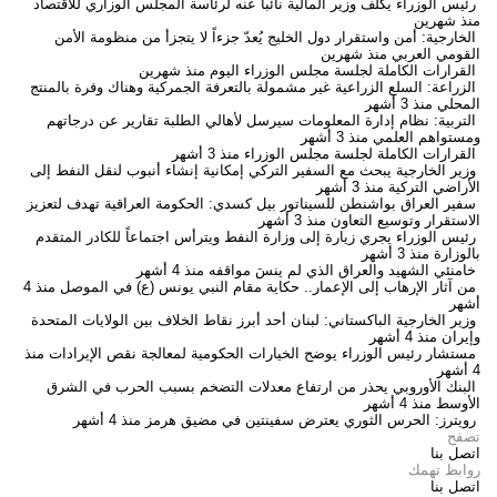
رئيس الوزراء يكلف وزير المالية نائباً عنه لرئاسة المجلس الوزاري للاقتصاد
منذ شهرين
الخارجية: أمن واستقرار دول الخليج يُعدّ جزءاً لا يتجزأ من منظومة الأمن
القومي العربي
منذ شهرين
القرارات الكاملة لجلسة مجلس الوزراء اليوم
منذ شهرين
الزراعة: السلع الزراعية غير مشمولة بالتعرفة الجمركية وهناك وفرة بالمنتج
المحلي
منذ 3 أشهر
التربية: نظام إدارة المعلومات سيرسل لأهالي الطلبة تقارير عن درجاتهم
ومستواهم العلمي
منذ 3 أشهر
القرارات الكاملة لجلسة مجلس الوزراء
منذ 3 أشهر
وزير الخارجية يبحث مع السفير التركي إمكانية إنشاء أنبوب لنقل النفط إلى
الأراضي التركية
منذ 3 أشهر
سفير العراق بواشنطن للسيناتور بيل كسدي: الحكومة العراقية تهدف لتعزيز
الاستقرار وتوسيع التعاون
منذ 3 أشهر
رئيس الوزراء يجري زيارة إلى وزارة النفط ويترأس اجتماعاً للكادر المتقدم
بالوزارة
منذ 3 أشهر
خامنئي الشهيد والعراق الذي لم ينسَ مواقفه
منذ 4 أشهر
من آثار الإرهاب إلى الإعمار.. حكاية مقام النبي يونس (ع) في الموصل
منذ 4
أشهر
وزير الخارجية الباكستاني: لبنان أحد أبرز نقاط الخلاف بين الولايات المتحدة
وإيران
منذ 4 أشهر
مستشار رئيس الوزراء يوضح الخيارات الحكومية لمعالجة نقص الإيرادات
منذ
4 أشهر
البنك الأوروبي يحذر من ارتفاع معدلات التضخم بسبب الحرب في الشرق
الأوسط
منذ 4 أشهر
رويترز: الحرس الثوري يعترض سفينتين في مضيق هرمز
منذ 4 أشهر
تصفح
اتصل بنا
روابط تهمك
اتصل بنا