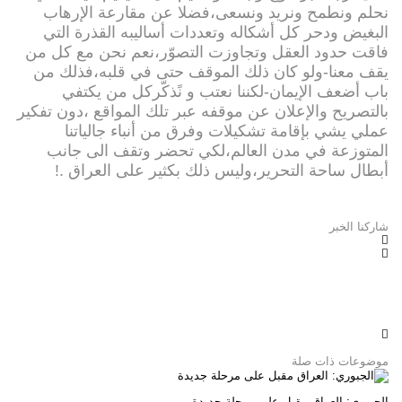
نحلم ونطمح ونريد ونسعى،فضلا عن مقارعة الإرهاب
البغيض ودحر كل أشكاله وتعددات أساليبه القذرة التي
فاقت حدود العقل وتجاوزت التصوّر،نعم نحن مع كل من
يقف معنا-ولو كان ذلك الموقف حتى في قلبه،فذلك من
باب أضعف الإيمان-لكننا نعتب و نًذكّركل من يكتفي
بالتصريح والإعلان عن موقفه عبر تلك المواقع ،دون تفكير
عملي يشي بإقامة تشكيلات وفرق من أنباء جالياتنا
المتوزعة في مدن العالم،لكي تحضر وتقف الى جانب
أبطال ساحة التحرير،وليس ذلك بكثير على العراق .!
شاركنا الخبر
موضوعات ذات صلة
الجبوري: العراق مقبل على مرحلة جديدة