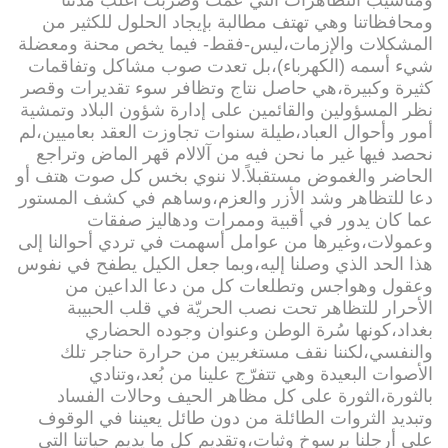
ومناسيب التظاهرات التي عمّت وضربت أغلب مدننا
ومحافظاتنا وهي تهتف مطالبة بإيجاد الحلول للكثير من
المشكلات والإزمات،ليس-فقط- فيما يخص محنة ومعضلة
شيء أسمه (الكهرباء)،بل تعدت صوب مشاكل وتفاقمات
كثيرة وكبيرة،هي حاصل نتاج وتظافر سوء تقديرات وقصر
نظر المسؤولين والقائمين على إدارة شؤون البلاد وتمشية
أمور وأحوال العباد،طيلة سنوات تجاوزت العقد بعاميين،لم
نحصد فيها غير ما نحن فيه من آلالام قهر الماض وتراجع
الحاضر والغموض مستقبلاً.لا ننوي بخس كل صوت هتف أو
دعا للتظاهر وشد الأزر والعزم،وساهم في كشف المستور
عما كان يدور في أقبية وممرات ودهاليز صفقات
وعمولات،وغيرها من عوامل أسهمت في تردي أحوالنا إلى
هذا الحد الذي وصلنا إليه،وبما جعل الكيل يطفح في نفوس
وعقول وهواجس وتطلعات كل من دعا الداعين من
الأحرار للتظاهر تحت نصب الحريّة في قلب الحبيبة
بغداد،كونها سُرة الوطن وعنوان وجوده الحضاري
والنفسي،لكننا نقف مستغربين من حرارة حناجر تلك
الأصوات البعيدة وهي تتفرّج علينا من بُعد،وتنادي
بالثورة،الثورة على كل مظاهر الحيف وحالات الفساد
وتبديد الثروات الطائلة من دون طائل يعيننا في الوقوف
على أرجلنا برسوخ وثبات،وتقديم كل ما يديم حياتنا التي