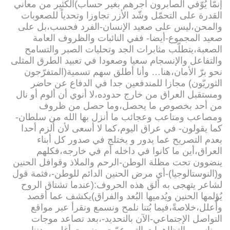
إنمّا يُوّفي الصابرون أجرهم بغير حساب)الكثير من معاني
القدرة على التحمّل وشّد الأزر تجاوزا وتحدياً للصعوبات
والمحن،ليس على صعيد الإنسان-الفرد فحسب،بل على
صعيد المجموع-أيضا- ففي النائبات والظروف العامة
الصعبة،يتطلّب مثابرات الجد وتحليات الصبر والتسامح
والتفاعل والإنسجام سعيا وصعودا في تعبيد الطرق المثلى
نحو برّ الأمان،هنا… وأنا أطلق سهم تسمية(المتفرّجون
الثوريّون) مجازا للمندفعين جدا في الدفاع عن حاضر
ومستقبل العراق من خارج حدوده،لا أنوي أن ألوم أو نال
من أحد بخصوص ما يحصل،وما حصل من ظروف
ومصاعب ومتاعب وعجائب ما أنزل بها الله من سلطان-
كما يقولون- في عراق اليوم،كما لا أسعى لأن أُلزم أحدا
بعدم التصريح عما يدور و يختلج في صدور كل أبناء
العراق،أين ما كانوا في داخله أم في خارجه،فكلهم
ينضوون تحت مظلة الوطن-الرحم والملاذ وقوافل الحنين
و(النوستالوجيا)-أي مرض الحنين الدائم للوطن-،فثمة قول
لشاعر يتهجى به ألق هذه الحروف:(عندما تشتاق الروح
يُؤلمها الحنين ويُدميها البُعد والفراق)يكشف عما أقصد
وأُعلل،خلاصةً،فيما بُتنا نلمح ونسمع ونقرأ عبر مواقع
التواصل الإجتماعي-الآن بالتحديد-،بعد تصاعد موجات