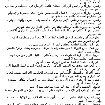
الأداء
منذ شهرين
رئيس الوزراء والرئيس الإيراني يبحثان هاتفياً الأوضاع في المنطقة والحد من
التوتر
منذ شهرين
رئيس الوزراء يدعو رجال الأعمال المسيحيين خارج البلاد للمجيء والإسهام
في مشاريع الاقتصاد والتنمية
منذ شهرين
رئيس الجمهورية ونظيره الإيراني يؤكدان أهمية وقف الحرب وإنهاء التوترات
في المنطقة
منذ شهرين
رئيس الجمهورية يتلقى رسالة تهنئة من نظيره الجزائري
منذ شهرين
رئيس الوزراء يكلف وزير المالية نائباً عنه لرئاسة المجلس الوزاري للاقتصاد
منذ شهرين
الخارجية: أمن واستقرار دول الخليج يُعدّ جزءاً لا يتجزأ من منظومة الأمن
القومي العربي
منذ شهرين
القرارات الكاملة لجلسة مجلس الوزراء اليوم
منذ شهرين
الزراعة: السلع الزراعية غير مشمولة بالتعرفة الجمركية وهناك وفرة بالمنتج
المحلي
منذ 3 أشهر
التربية: نظام إدارة المعلومات سيرسل لأهالي الطلبة تقارير عن درجاتهم
ومستواهم العلمي
منذ 3 أشهر
القرارات الكاملة لجلسة مجلس الوزراء
منذ 3 أشهر
وزير الخارجية يبحث مع السفير التركي إمكانية إنشاء أنبوب لنقل النفط إلى
الأراضي التركية
منذ 3 أشهر
سفير العراق بواشنطن للسيناتور بيل كسدي: الحكومة العراقية تهدف لتعزيز
الاستقرار وتوسيع التعاون
منذ 3 أشهر
رئيس الوزراء يجري زيارة إلى وزارة النفط ويترأس اجتماعاً للكادر المتقدم
بالوزارة
منذ 3 أشهر
خامنئي الشهيد والعراق الذي لم ينسَ مواقفه
منذ 4 أشهر
من آثار الإرهاب إلى الإعمار.. حكاية مقام النبي يونس (ع) في الموصل
منذ 4
أشهر
وزير الخارجية الباكستاني: لبنان أحد أبرز نقاط الخلاف بين الولايات المتحدة
وإيران
منذ 4 أشهر
مستشار رئيس الوزراء يوضح الخيارات الحكومية لمعالجة نقص الإيرادات
منذ