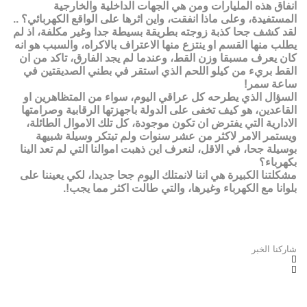
انفاق هذه المليارات ومن هي الجهات الداخلية والخارجية
المستفيدة، وعلى ماذا انفقت، واين اثرها على الواقع الكهربائي؟ ..
لقد كشف جحا كذبة زوجته بطريقة بسيطة جدا وغير مكلفة، اذ لم
يطلب منها القسم او ينتزع منها الاعتراف بالاكراه، والسبب هو انه
كان يعرف مسبقا وزن القط، وعندما لم يجد الفارق، تاكد من ان
القط بريء من كيلو اللحم الذي استقر في بطني الصديقتين في
ساعة سمر!
السؤال الذي يطرحه كل عراقي اليوم، سواء من المتظاهرين او
القاعدين، هو كيف تخفى على الدولة باجهزتها الرقابية وصرامتها
الادارية التي يفترض ان تكون موجودة، كل تلك الاموال الطائلة،
ويستمر الامر لاكثر من عشر سنوات ولم تبتكر وسيلة شبيهة
بوسيلة جحا، في الاقل، لنعرف اين ذهبت اموالنا التي لم تعد الينا
بكهرباء؟
مشكلتنا الكبيرة هي اننا لانمتلك اليوم جحا جديدا، لكي يعيننا على
بلوانا مع الكهرباء وغيرها، والتي طالت اكثر مما يجب!.
شاركنا الخبر