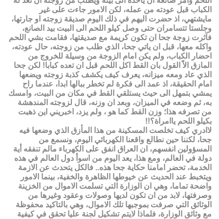
اللحم وامر صانعه ان ياخذه الى بيته ويطلب من زوجته ان تعد له
الكباب قبل عودته من عمله، لكن الامور جاءت على غير
مايشتهي، اذ حضرت اليهم في ذلك اليوم صديقة زوجته او جارتها،
وجلستا تتسامران حتى وصل كيلو اللحم الى البيت بيد الصانع،
فآثرت زوجة جحا ان تكون كريمة مع صديقتها، فقامت بشي اللحم
واكله معها، قبل ان ياتي جحا، الذي طلب من زوجته، حال عودته،
احضار الكباب، ولم يكن امام الزوجة من وسيلة للخروج من
المازق الاّ القول بان القط اكل اللحم قبل ان تعده كبابا! لكن جحا
الذي عاد ومعه ميزانه، يعرف كيف يكشف كذبة زوجته ويضعها
امام الحقيقة، اذ عمد الى فكرة لم تخطر ببالها ابدا، عندما راح
يمشي بتمهل الى حيث يستلقي القط في مكان من البيت، وامسك
به، ثم وضعه في الميزان، وبعد ان وزنه، قال لزوجته المندهشة
من تصرفه هذا؛ وزن القط كما هو ، ولم يزد، اخبريني اين ذهبت
بكيلو اللحم ياامراة؟!!
لاادري كيف تخلصت المسكينة من هذا المأزق الذي وضعها فيه
جحا، لكننا حين نطالع واقعنا الكهربائي اليوم، ونسمع من
المسؤولين انفسهم، ان العراق انفق على الكهرباء مالم تنفقه أية
دولة في العالم، ومع هذا، يعد اليوم من اسوأ دول العالم في هذه
الخدمة، تحضر امامنا حكاية جحا هذه.. فالكل يتحدث عن الازمة
ويتخبط عند الحديث عن خيوطها الظاهرة والخفية، بينما الامور
واضحة تماما، وهي ان الوزارة التي تسلمت الاموال من الخزينة
وصرفتها، لابد من ان تكون لديها وصولات وعقود وغيرها من
الوثائق التي صرفت بموجبها تلك الاموال، وهي بالتاكيد محفوظة
مع وثائق الوزارة، فلماذا لايتم تشكيل لجنة عليا تحقق في كيفية