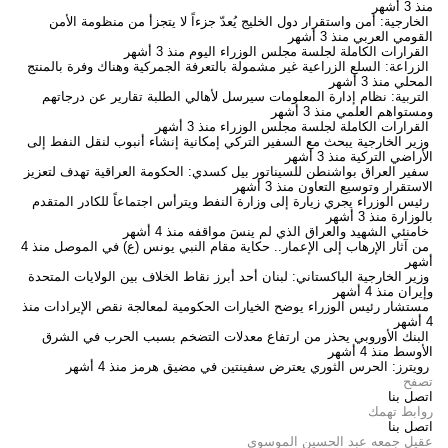
منذ 3 أشهر
الخارجية: أمن واستقرار دول الخليج يُعدّ جزءاً لا يتجزأ من منظومة الأمن
القومي العربي
منذ 3 أشهر
القرارات الكاملة لجلسة مجلس الوزراء اليوم
منذ 3 أشهر
الزراعة: السلع الزراعية غير مشمولة بالتعرفة الجمركية وهناك وفرة بالمنتج
المحلي
منذ 3 أشهر
التربية: نظام إدارة المعلومات سيرسل لأهالي الطلبة تقارير عن درجاتهم
ومستواهم العلمي
منذ 3 أشهر
القرارات الكاملة لجلسة مجلس الوزراء
منذ 3 أشهر
وزير الخارجية يبحث مع السفير التركي إمكانية إنشاء أنبوب لنقل النفط إلى
الأراضي التركية
منذ 3 أشهر
سفير العراق بواشنطن للسيناتور بيل كسدي: الحكومة العراقية تهدف لتعزيز
الاستقرار وتوسيع التعاون
منذ 3 أشهر
رئيس الوزراء يجري زيارة إلى وزارة النفط ويترأس اجتماعاً للكادر المتقدم
بالوزارة
منذ 3 أشهر
خامنئي الشهيد والعراق الذي لم ينسَ مواقفه
منذ 4 أشهر
من آثار الإرهاب إلى الإعمار.. حكاية مقام النبي يونس (ع) في الموصل
منذ 4
أشهر
وزير الخارجية الباكستاني: لبنان أحد أبرز نقاط الخلاف بين الولايات المتحدة
وإيران
منذ 4 أشهر
مستشار رئيس الوزراء يوضح الخيارات الحكومية لمعالجة نقص الإيرادات
منذ
4 أشهر
البنك الأوروبي يحذر من ارتفاع معدلات التضخم بسبب الحرب في الشرق
الأوسط
منذ 4 أشهر
رويترز: الحرس الثوري يعترض سفينتين في مضيق هرمز
منذ 4 أشهر
تصفح
اتصل بنا
روابط تهمك
اتصل بنا
عقيل جمعه عبد الحسين الموسوي