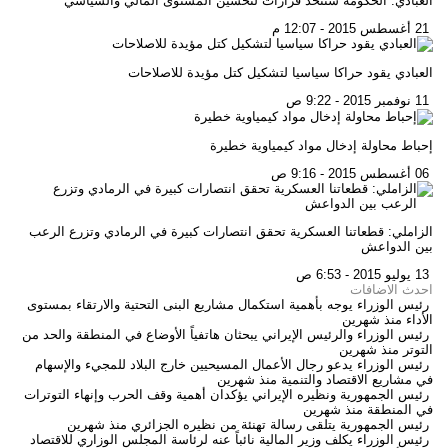
العبادي: الحكومة ستتخذ قرارات لتحسين المستوى المالي والسياسي
21 أغسطس 2015 - 12:07 م
العبادي يقود حراكا سياسيا لتشكيل كتل مؤيدة للاصلاحات
11 نوفمبر 2015 - 9:22 ص
إحباط محاولة إدخال مواد كيمياوية خطيرة
06 أغسطس 2015 - 9:16 ص
الزاملي: قطعاتنا العسكرية تحقق انتصارات كبيرة في الرمادي وتزرع الرعب
بين الدواعش
13 يوليو 2015 - 6:53 ص
احدث الاضافات
رئيس الوزراء يوجه بأهمية استكمال مشاريع البنى التحتية والارتقاء بمستوى
الأداء
منذ شهرين
رئيس الوزراء والرئيس الإيراني يبحثان هاتفياً الأوضاع في المنطقة والحد من
التوتر
منذ شهرين
رئيس الوزراء يدعو رجال الأعمال المسيحيين خارج البلاد للمجيء والإسهام
في مشاريع الاقتصاد والتنمية
منذ شهرين
رئيس الجمهورية ونظيره الإيراني يؤكدان أهمية وقف الحرب وإنهاء التوترات
في المنطقة
منذ شهرين
رئيس الجمهورية يتلقى رسالة تهنئة من نظيره الجزائري
منذ شهرين
رئيس الوزراء يكلف وزير المالية نائباً عنه لرئاسة المجلس الوزاري للاقتصاد