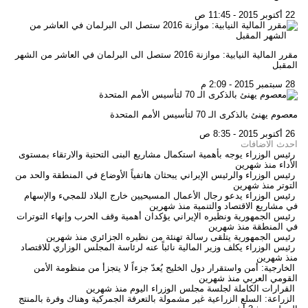
22 أكتوبر 2015 - 11:45 ص
مقرر المالية النيابية: موازنة 2016 ستصل الى البرلمان في العاشر من الشهر
المقبل
28 سبتمبر 2015 - 2:09 م
معصوم يهنئ بالذكرى الـ 70 لتأسيس الأمم المتحدة
26 أكتوبر 2015 - 8:35 ص
احدث الاضافات
رئيس الوزراء يوجه بأهمية استكمال مشاريع البنى التحتية والارتقاء بمستوى
الأداء
منذ شهرين
رئيس الوزراء والرئيس الإيراني يبحثان هاتفياً الأوضاع في المنطقة والحد من
التوتر
منذ شهرين
رئيس الوزراء يدعو رجال الأعمال المسيحيين خارج البلاد للمجيء والإسهام
في مشاريع الاقتصاد والتنمية
منذ شهرين
رئيس الجمهورية ونظيره الإيراني يؤكدان أهمية وقف الحرب وإنهاء التوترات
في المنطقة
منذ شهرين
رئيس الجمهورية يتلقى رسالة تهنئة من نظيره الجزائري
منذ شهرين
رئيس الوزراء يكلف وزير المالية نائباً عنه لرئاسة المجلس الوزاري للاقتصاد
منذ شهرين
الخارجية: أمن واستقرار دول الخليج يُعدّ جزءاً لا يتجزأ من منظومة الأمن
القومي العربي
منذ شهرين
القرارات الكاملة لجلسة مجلس الوزراء اليوم
منذ شهرين
الزراعة: السلع الزراعية غير مشمولة بالتعرفة الجمركية وهناك وفرة بالمنتج