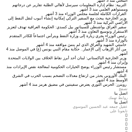
المحلي
منذ 3 أشهر
التربية: نظام إدارة المعلومات سيرسل لأهالي الطلبة تقارير عن درجاتهم
ومستواهم العلمي
منذ 3 أشهر
القرارات الكاملة لجلسة مجلس الوزراء
منذ 3 أشهر
وزير الخارجية يبحث مع السفير التركي إمكانية إنشاء أنبوب لنقل النفط إلى
الأراضي التركية
منذ 3 أشهر
سفير العراق بواشنطن للسيناتور بيل كسدي: الحكومة العراقية تهدف لتعزيز
الاستقرار وتوسيع التعاون
منذ 3 أشهر
رئيس الوزراء يجري زيارة إلى وزارة النفط ويترأس اجتماعاً للكادر المتقدم
بالوزارة
منذ 3 أشهر
خامنئي الشهيد والعراق الذي لم ينسَ مواقفه
منذ 4 أشهر
من آثار الإرهاب إلى الإعمار.. حكاية مقام النبي يونس (ع) في الموصل
منذ 4
أشهر
وزير الخارجية الباكستاني: لبنان أحد أبرز نقاط الخلاف بين الولايات المتحدة
وإيران
منذ 4 أشهر
مستشار رئيس الوزراء يوضح الخيارات الحكومية لمعالجة نقص الإيرادات
منذ
4 أشهر
البنك الأوروبي يحذر من ارتفاع معدلات التضخم بسبب الحرب في الشرق
الأوسط
منذ 4 أشهر
رويترز: الحرس الثوري يعترض سفينتين في مضيق هرمز
منذ 4 أشهر
تصفح
اتصل بنا
روابط تهمك
اتصل بنا
عقيل جمعه عبد الحسين الموسوي
تابعونا على