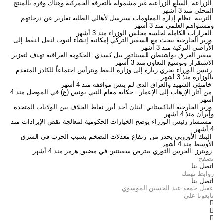
الزراعة: السلع الزراعية غير مشمولة بالتعرفة الجمركية وهناك وفرة بالمنتج
المحلي
منذ 3 أشهر
التربية: نظام إدارة المعلومات سيرسل لأهالي الطلبة تقارير عن درجاتهم
ومستواهم العلمي
منذ 3 أشهر
القرارات الكاملة لجلسة مجلس الوزراء
منذ 3 أشهر
وزير الخارجية يبحث مع السفير التركي إمكانية إنشاء أنبوب لنقل النفط إلى
الأراضي التركية
منذ 3 أشهر
سفير العراق بواشنطن للسيناتور بيل كسدي: الحكومة العراقية تهدف لتعزيز
الاستقرار وتوسيع التعاون
منذ 3 أشهر
رئيس الوزراء يجري زيارة إلى وزارة النفط ويترأس اجتماعاً للكادر المتقدم
بالوزارة
منذ 3 أشهر
خامنئي الشهيد والعراق الذي لم ينسَ مواقفه
منذ 4 أشهر
من آثار الإرهاب إلى الإعمار.. حكاية مقام النبي يونس (ع) في الموصل
منذ 4
أشهر
وزير الخارجية الباكستاني: لبنان أحد أبرز نقاط الخلاف بين الولايات المتحدة
وإيران
منذ 4 أشهر
مستشار رئيس الوزراء يوضح الخيارات الحكومية لمعالجة نقص الإيرادات
منذ
4 أشهر
البنك الأوروبي يحذر من ارتفاع معدلات التضخم بسبب الحرب في الشرق
الأوسط
منذ 4 أشهر
رويترز: الحرس الثوري يعترض سفينتين في مضيق هرمز
منذ 4 أشهر
تصفح
اتصل بنا
روابط تهمك
اتصل بنا
عقيل جمعه عبد الحسين الموسوي
تابعونا على