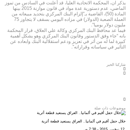
يذكر ان، المحكمة الاتحادية العليا، قد أعلنت في السادس من تموز
الماضي، عدم دستورية عدة مواد في قانون موازنة 2015 بينها
المادة (50)، القاضية بـ”إلزام البنك المركزي بتحديد مبيعاته من
العملة الصعبة (الدولار) في مزاده اليومي بسقف لا يتجاوز 75
مليون دولار يوميا”.
فيما عد محافظ البنك المركزي وكالة علي العلاق، قرار المحكمة
بانه “جاء وفق الدستور وقانون البنك المركزي وهو يشكل أهمية
كبيرة لما له من أثر في تعزيز ودعم استقلالية البنك وابعاده عن
التأثير في سياساته وقراراته”.
شاركنا الخبر
موضوعات ذات صلة
خلال حفل أقيم في ألمانيا.. العراق يستعيد قطعة أثرية
12 نوفمبر 2015 - 7:38 ص