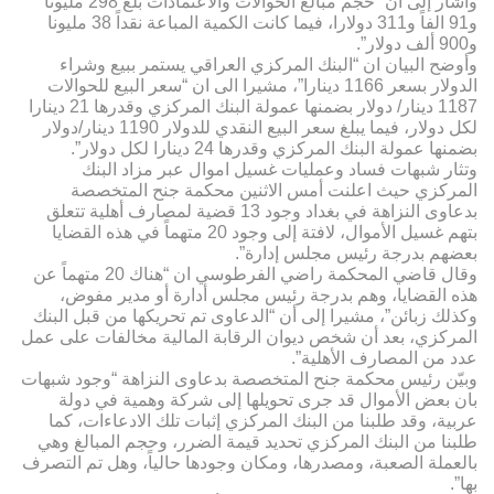
وأشار إلى ان “حجم مبالغ الحوالات والاعتمادات بلغ 298 مليونا
و91 الفاً و311 دولارا، فيما كانت الكمية المباعة نقداً 38 مليونا
و900 ألف دولار”.
وأوضح البيان ان “البنك المركزي العراقي يستمر ببيع وشراء
الدولار بسعر 1166 دينارا”، مشيرا الى ان “سعر البيع للحوالات
1187 دينار/ دولار بضمنها عمولة البنك المركزي وقدرها 21 دينارا
لكل دولار، فيما يبلغ سعر البيع النقدي للدولار 1190 دينار/دولار
بضمنها عمولة البنك المركزي وقدرها 24 دينارا لكل دولار”.
وتثار شبهات فساد وعمليات غسيل اموال عبر مزاد البنك
المركزي حيث اعلنت أمس الاثنين محكمة جنح المتخصصة
بدعاوى النزاهة في بغداد وجود 13 قضية لمصارف أهلية تتعلق
بتهم غسيل الأموال، لافتة إلى وجود 20 متهماً في هذه القضايا
بعضهم بدرجة رئيس مجلس إدارة”.
وقال قاضي المحكمة راضي الفرطوسي ان “هناك 20 متهماً عن
هذه القضايا، وهم بدرجة رئيس مجلس أدارة أو مدير مفوض،
وكذلك زبائن”، مشيرا إلى أن “الدعاوى تم تحريكها من قبل البنك
المركزي، بعد أن شخص ديوان الرقابة المالية مخالفات على عمل
عدد من المصارف الأهلية”.
وبيّن رئيس محكمة جنح المتخصصة بدعاوى النزاهة “وجود شبهات
بان بعض الأموال قد جرى تحويلها إلى شركة وهمية في دولة
عربية، وقد طلبنا من البنك المركزي إثبات تلك الادعاءات، كما
طلبنا من البنك المركزي تحديد قيمة الضرر، وحجم المبالغ وهي
بالعملة الصعبة، ومصدرها، ومكان وجودها حالياً، وهل تم التصرف
بها”.