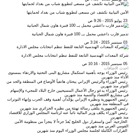
الأمن النيابية تكشف عن مسعى لتطويع شباب من بغداد لحمايتها
23 يوليو 2015 - 9:26 ص
تدمير قارب داعشي محمل بــ 100 قنبرة هاون شمال الحبانية
03 سبتمبر 2015 - 3:24 ص
شركة المعدات الهندسية التابعة للنفط تنظم انتخابات مجلس الادارة
05 سبتمبر 2015 - 10:16 ص
احدث الاضافات
رئيس الوزراء يوجه بأهمية استكمال مشاريع البنى التحتية والارتقاء بمستوى
الأداء
منذ شهرين
رئيس الوزراء والرئيس الإيراني يبحثان هاتفياً الأوضاع في المنطقة والحد من
التوتر
منذ شهرين
رئيس الوزراء يدعو رجال الأعمال المسيحيين خارج البلاد للمجيء والإسهام
في مشاريع الاقتصاد والتنمية
منذ شهرين
رئيس الجمهورية ونظيره الإيراني يؤكدان أهمية وقف الحرب وإنهاء التوترات
في المنطقة
منذ شهرين
رئيس الجمهورية يتلقى رسالة تهنئة من نظيره الجزائري
منذ شهرين
رئيس الوزراء يكلف وزير المالية نائباً عنه لرئاسة المجلس الوزاري للاقتصاد
منذ شهرين
الخارجية: أمن واستقرار دول الخليج يُعدّ جزءاً لا يتجزأ من منظومة الأمن
القومي العربي
منذ شهرين
القرارات الكاملة لجلسة مجلس الوزراء اليوم
منذ شهرين