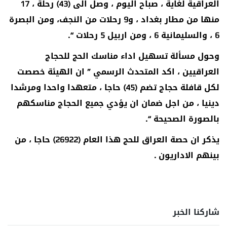
العراقية لغاية ، صباح اليوم ، وصل الى (43) رحلة ، 17
منها من مطار بغداد ، و9 رحلات من النجف، ومن البصرة
6 ، والسليمانية 6 ، ومن اربيل 5 رحلات “.
وحول مسألة تسهيل اداء مناسك الحج للحجاج
العراقيين ، اكد المتحدث الرسمي ” ان الهيئة خصصت
لكل قافلة حجاج تضم (45) حاجا ، متعهدا واحدا ومرشدا
دينيا ، من اجل ضمان ان يؤدي جميع الحجاج مناسكهم
بالصورة الصحيحة “.
يذكر ان حصة العراق للحج هذا العام (26922) حاجا ، من
بينهم الاداريون .
شاركنا الخبر