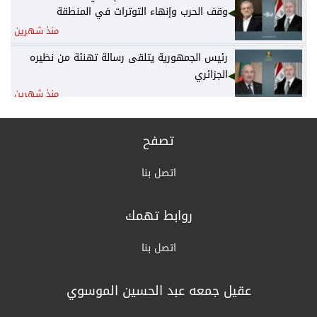
وقف الحرب وإنهاء التوترات في المنطقة
منذ شهرين
رئيس الجمهورية يتلقى رسالة تهنئة من نظيره
الجزائري
منذ شهرين
رئيس الوزراء يكلف وزير المالية نائباً عنه لرئاسة
المجلس الوزاري للاقتصاد
تصفح
منذ شهرين
اتصل بنا
الخارجية: أمن واستقرار دول الخليج يُعدّ جزءاً لا
يتجزأ من منظومة الأمن القومي العربي
روابط تهمك
منذ شهرين
القرارات الكاملة لجلسة مجلس الوزراء اليوم
اتصل بنا
منذ شهرين
عقيل جمعه عبد الحسين الموسوي
الزراعة: السلع الزراعية غير مشمولة بالتعرفة