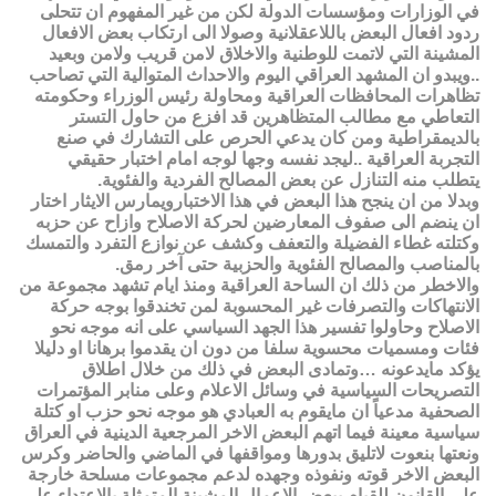
في الوزارات ومؤسسات الدولة لكن من غير المفهوم ان تتحلى
ردود افعال البعض باللاعقلانية وصولا الى ارتكاب بعض الافعال
المشينة التي لاتمت للوطنية والاخلاق لامن قريب ولامن وبعيد
..ويبدو ان المشهد العراقي اليوم والاحداث المتوالية التي تصاحب
تظاهرات المحافظات العراقية ومحاولة رئيس الوزراء وحكومته
التعاطي مع مطالب المتظاهرين قد افزع من حاول التستر
بالديمقراطية ومن كان يدعي الحرص على التشارك في صنع
التجربة العراقية ..ليجد نفسه وجها لوجه امام اختبار حقيقي
يتطلب منه التنازل عن بعض المصالح الفردية والفئوية.
وبدلا من ان ينجح هذا البعض في هذا الاختبارويمارس الايثار اختار
ان ينضم الى صفوف المعارضين لحركة الاصلاح وازاح عن حزبه
وكتلته غطاء الفضيلة والتعفف وكشف عن نوازع التفرد والتمسك
بالمناصب والمصالح الفئوية والحزبية حتى آخر رمق.
والاخطر من ذلك ان الساحة العراقية ومنذ ايام تشهد مجموعة من
الانتهاكات والتصرفات غير المحسوبة لمن تخندقوا بوجه حركة
الاصلاح وحاولوا تفسير هذا الجهد السياسي على انه موجه نحو
فئات ومسميات محسوية سلفا من دون ان يقدموا برهانا او دليلا
يؤكد مايدعونه …وتمادى البعض في ذلك من خلال اطلاق
التصريحات السياسية في وسائل الاعلام وعلى منابر المؤتمرات
الصحفية مدعياً ان مايقوم به العبادي هو موجه نحو حزب او كتلة
سياسية معينة فيما اتهم البعض الاخر المرجعية الدينية في العراق
ونعتها بنعوت لاتليق بدورها ومواقفها في الماضي والحاضر وكرس
البعض الاخر قوته ونفوذه وجهده لدعم مجموعات مسلحة خارجة
على القانون للقيام ببعض الاعمال المشينة المتمثلة بالاعتداء على