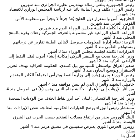
رئيس الجمهورية يتلقى رسالة تهنئة من نظيره الجزائري
منذ شهرين
رئيس الوزراء يكلف وزير المالية نائباً عنه لرئاسة المجلس الوزاري للاقتصاد
منذ شهرين
الخارجية: أمن واستقرار دول الخليج يُعدّ جزءاً لا يتجزأ من منظومة الأمن
القومي العربي
منذ شهرين
القرارات الكاملة لجلسة مجلس الوزراء اليوم
منذ شهرين
الزراعة: السلع الزراعية غير مشمولة بالتعرفة الجمركية وهناك وفرة بالمنتج
المحلي
منذ 3 أشهر
التربية: نظام إدارة المعلومات سيرسل لأهالي الطلبة تقارير عن درجاتهم
ومستواهم العلمي
منذ 3 أشهر
القرارات الكاملة لجلسة مجلس الوزراء
منذ 3 أشهر
وزير الخارجية يبحث مع السفير التركي إمكانية إنشاء أنبوب لنقل النفط إلى
الأراضي التركية
منذ 3 أشهر
سفير العراق بواشنطن للسيناتور بيل كسدي: الحكومة العراقية تهدف لتعزيز
الاستقرار وتوسيع التعاون
منذ 3 أشهر
رئيس الوزراء يجري زيارة إلى وزارة النفط ويترأس اجتماعاً للكادر المتقدم
بالوزارة
منذ 3 أشهر
خامنئي الشهيد والعراق الذي لم ينسَ مواقفه
منذ 4 أشهر
من آثار الإرهاب إلى الإعمار.. حكاية مقام النبي يونس (ع) في الموصل
منذ 4
أشهر
وزير الخارجية الباكستاني: لبنان أحد أبرز نقاط الخلاف بين الولايات المتحدة
وإيران
منذ 4 أشهر
مستشار رئيس الوزراء يوضح الخيارات الحكومية لمعالجة نقص الإيرادات
منذ
4 أشهر
البنك الأوروبي يحذر من ارتفاع معدلات التضخم بسبب الحرب في الشرق
الأوسط
منذ 4 أشهر
رويترز: الحرس الثوري يعترض سفينتين في مضيق هرمز
منذ 4 أشهر
تصفح
اتصل بنا