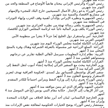
رئيس الوزراء والرئيس الإيراني يبحثان هاتفياً الأوضاع في المنطقة والحد من
التوتر
منذ شهرين
رئيس الوزراء يدعو رجال الأعمال المسيحيين خارج البلاد للمجيء والإسهام
في مشاريع الاقتصاد والتنمية
منذ شهرين
رئيس الجمهورية ونظيره الإيراني يؤكدان أهمية وقف الحرب وإنهاء التوترات
في المنطقة
منذ شهرين
رئيس الجمهورية يتلقى رسالة تهنئة من نظيره الجزائري
منذ شهرين
رئيس الوزراء يكلف وزير المالية نائباً عنه لرئاسة المجلس الوزاري للاقتصاد
منذ شهرين
الخارجية: أمن واستقرار دول الخليج يُعدّ جزءاً لا يتجزأ من منظومة الأمن
القومي العربي
منذ شهرين
القرارات الكاملة لجلسة مجلس الوزراء اليوم
منذ شهرين
الزراعة: السلع الزراعية غير مشمولة بالتعرفة الجمركية وهناك وفرة بالمنتج
المحلي
منذ 3 أشهر
التربية: نظام إدارة المعلومات سيرسل لأهالي الطلبة تقارير عن درجاتهم
ومستواهم العلمي
منذ 3 أشهر
القرارات الكاملة لجلسة مجلس الوزراء
منذ 3 أشهر
وزير الخارجية يبحث مع السفير التركي إمكانية إنشاء أنبوب لنقل النفط إلى
الأراضي التركية
منذ 3 أشهر
سفير العراق بواشنطن للسيناتور بيل كسدي: الحكومة العراقية تهدف لتعزيز
الاستقرار وتوسيع التعاون
منذ 3 أشهر
رئيس الوزراء يجري زيارة إلى وزارة النفط ويترأس اجتماعاً للكادر المتقدم
بالوزارة
منذ 3 أشهر
خامنئي الشهيد والعراق الذي لم ينسَ مواقفه
منذ 4 أشهر
من آثار الإرهاب إلى الإعمار.. حكاية مقام النبي يونس (ع) في الموصل
منذ 4
أشهر
وزير الخارجية الباكستاني: لبنان أحد أبرز نقاط الخلاف بين الولايات المتحدة
وإيران
منذ 4 أشهر
مستشار رئيس الوزراء يوضح الخيارات الحكومية لمعالجة نقص الإيرادات
منذ