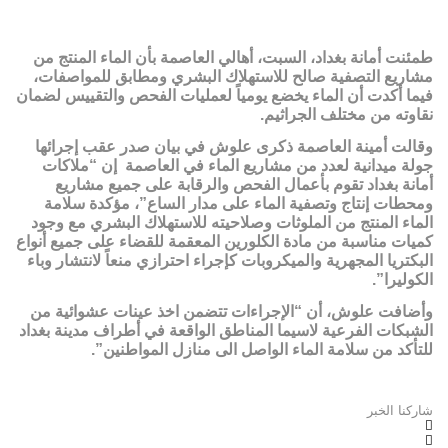
طمئنت أمانة بغداد، السبت، أهالي العاصمة بأن الماء المنتج من
مشاريع التصفية صالح للاستهلاك البشري ومطابق للمواصفات،
فيما أكدت أن الماء يخضع يومياً لعمليات الفحص والتقييس لضمان
نقاوته من مختلف الجراثيم.
وقالت أمينة العاصمة ذكرى علوش في بيان صدر عقب إجرائها
جولة ميدانية لعدد من مشاريع الماء في العاصمة إن “ملاكات
أمانة بغداد تقوم بأعمال الفحص والرقابة على جميع مشاريع
ومحطات إنتاج وتصفية الماء على مدار الساع”، مؤكدة سلامة
الماء المنتج من الملوثات وصلاحيته للاستهلاك البشري مع وجود
كميات مناسبة من مادة الكلورين المعقمة للقضاء على جميع أنواع
البكتريا المجهرية والميكروبات كإجراء احترازي منعاً لانتشار وباء
الكوليرا”.
وأضافت علوش، أن “الإجراءات تتضمن اخذ عينات عشوائية من
الشبكات الفرعية لاسيما المناطق الواقعة في أطراف مدينة بغداد
للتأكد من سلامة الماء الواصل الى منازل المواطنين”.
شاركنا الخبر