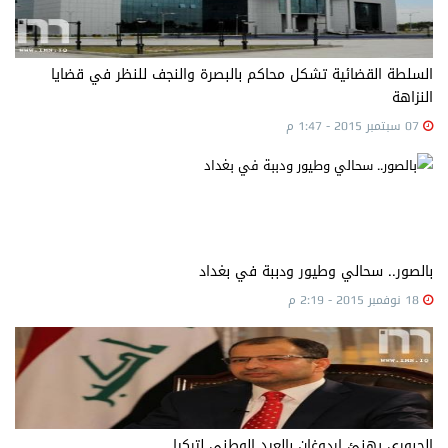
السلطة القضائية تشكل محاكم بالبصرة والنجف للنظر في قضايا
النزاهة
07 سبتمبر 2015 - 1:47 م
بالصور.. سحالي وطيور ودببة في بغداد
18 نوفمبر 2015 - 2:19 م
الجبوري يهنئ اردوغان بالعيد الوطني لتركيا