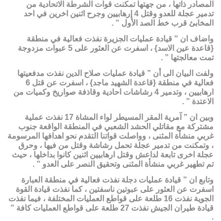
المصادر ذاتها ، من جهتها تمكنت قوات الشرطة الاتحادية من
تدمير عجلة للعدو وقتل 4 إرهابيين وجرح اثنين اخرين في احد
المخابئ قرب خط الصد الأول ” .
واضاف ان ” قيادة عمليات الجزيرة نفذت فعالية في منطقة
{قاعدة عين الاسد} ، اسفرت عن العثور على 5 عبوات مزدوجة
تمت معالجتها ” .
ولفت البيان الى أن ” قيادة عمليات صلاح الدين نفذت مدفعيتها
فعالية في منطقة {قاعدة الشهيد ماجد} ، اسفرت عن قتل 6
ارهابيين ، وتدمير 4 رشاشات احادية وقاذفة صواريخ وكميات من
الاعتدة ” .
وبين ان ” آمرية المقر المسيطر لواء المشاة 17 نفذت عملية
مشتركة مع مقاتلي الحشد الشعبي في المنطقة الواقعة جنوب
غربي منشأة المثنى ، وواصلت قواتنا التقدم نحو اهدافها المرسومة
، وتمكنت من تدمير عجلة تحمل رشاشة وقتل من فيها ، وحرق
عجلة اخرى تابعة لداعش وقتل ارهابيين اثنين كانوا بداخلها ، حيث
تم تطهير غربي منشأة المثنى وتحقيق النصر على العدو ” .
وتابع ان ” قيادة عمليات دجلة نفذت فعالية في منطقة العبارة
اسفرت عن العثور على عبوتين ناسفتين ، كما نفذت قيادة القوة
الجوية نفذت 16 طلعة على قواطع العمليات المختلفة ، فيما نفذت
قيادة طيران الجيش نفذت 27 طلعة على قواطع العمليات كافة ”
.