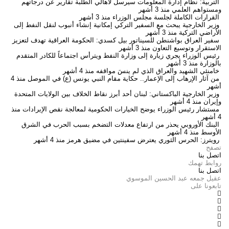
التربية: نظام إدارة المعلومات سيرسل لأهالي الطلبة تقارير عن درجاتهم
ومستواهم العلمي
منذ 3 أشهر
القرارات الكاملة لجلسة مجلس الوزراء
منذ 3 أشهر
وزير الخارجية يبحث مع السفير التركي إمكانية إنشاء أنبوب لنقل النفط إلى
الأراضي التركية
منذ 3 أشهر
سفير العراق بواشنطن للسيناتور بيل كسدي: الحكومة العراقية تهدف لتعزيز
الاستقرار وتوسيع التعاون
منذ 3 أشهر
رئيس الوزراء يجري زيارة إلى وزارة النفط ويترأس اجتماعاً للكادر المتقدم
بالوزارة
منذ 3 أشهر
خامنئي الشهيد والعراق الذي لم ينسَ مواقفه
منذ 4 أشهر
من آثار الإرهاب إلى الإعمار.. حكاية مقام النبي يونس (ع) في الموصل
منذ 4
أشهر
وزير الخارجية الباكستاني: لبنان أحد أبرز نقاط الخلاف بين الولايات المتحدة
وإيران
منذ 4 أشهر
مستشار رئيس الوزراء يوضح الخيارات الحكومية لمعالجة نقص الإيرادات
منذ
4 أشهر
البنك الأوروبي يحذر من ارتفاع معدلات التضخم بسبب الحرب في الشرق
الأوسط
منذ 4 أشهر
رويترز: الحرس الثوري يعترض سفينتين في مضيق هرمز
منذ 4 أشهر
تصفح
اتصل بنا
روابط تهمك
اتصل بنا
عقيل جمعه عبد الحسين الموسوي
تابعونا على