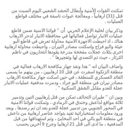
تمكنت القوات الأمنية وأبطال الحشد الشعبي اليوم السبت من
قتل {31} ارهابياً ، ومعالجة عبوات ناسفة في مختلف قواطع
العمليات .
وذكر بيان لخلية الإعلام الحربي أن ” قواتنا الامنية ضمن قاطع
عمليات الانبار تواصل فعالياتها في محافظة الانبار لدحر الارهاب
هناك ، اذ احبطت الاجهزة الامنية محاولة تعرض في قاطع البو
عيثة والبو فراج واسكتت مصادر النيران ، واحبطت محاولة ارهابية
اخرى بثلاث عجلات مفخخة مدرعة يقودها انتحاريون في ناظم
الثرثار ، حيث تم التصدي لها وتفجيرها ” .
واضاف البيان انه ” هذا ونفذ جهاز مكافحة الارهاب فعالية في
منطقة الزنكوة اسفرت عن قتل 10 ارهابيين ، من بينهم ما يسمى
القائد العسكري للمنطقة ، في حين اسكت جهاز مكافحة الارهاب
مصادر نيران في منطقة البو جراد ، ودمرت مدفعية عمليات الانبار
عجلة للعدو مقابل الشقق السكنية ” .
وبين ان ” طيران التحالف تمكن من قتل إرهابيين اثنين وتدمير
ثلاثة مواقع لداعش وخندق في الرمادي ، وتمكنت قواتنا الامنية
في المحور الجنوبي من تدمير عجلة للعدو بعد ان تم رصدها ، وبعد
ورود معلومات استخباراتية تفيد بتواجد عناصر ارهابية من داعش
في منطقة البو بالي في احد المخابئ ، وتم استهدافها من قبل
المدفعية ، ما ادى الى قتل 21 ارهابيا وجرح 9 آخرين بحسب