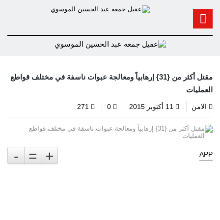
مقتل أكثر من {31} إرهابياً ومعالجة عبوات ناسفة في مختلف قواطع
العمليات
الامن
11 أكتوبر 2015
0
271
-
=
+
APP