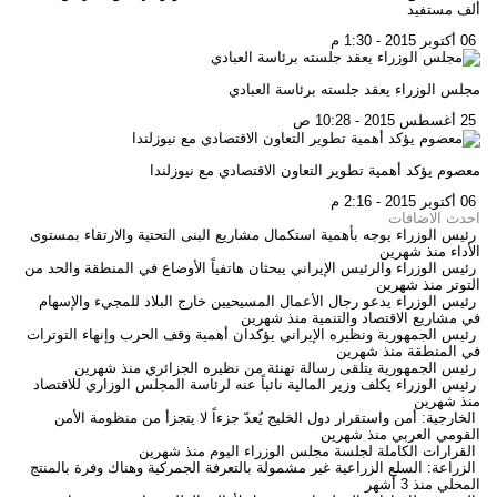
ألف مستفيد
06 أكتوبر 2015 - 1:30 م
مجلس الوزراء يعقد جلسته برئاسة العبادي
25 أغسطس 2015 - 10:28 ص
معصوم يؤكد أهمية تطوير التعاون الاقتصادي مع نيوزلندا
06 أكتوبر 2015 - 2:16 م
احدث الاضافات
رئيس الوزراء يوجه بأهمية استكمال مشاريع البنى التحتية والارتقاء بمستوى
الأداء
منذ شهرين
رئيس الوزراء والرئيس الإيراني يبحثان هاتفياً الأوضاع في المنطقة والحد من
التوتر
منذ شهرين
رئيس الوزراء يدعو رجال الأعمال المسيحيين خارج البلاد للمجيء والإسهام
في مشاريع الاقتصاد والتنمية
منذ شهرين
رئيس الجمهورية ونظيره الإيراني يؤكدان أهمية وقف الحرب وإنهاء التوترات
في المنطقة
منذ شهرين
رئيس الجمهورية يتلقى رسالة تهنئة من نظيره الجزائري
منذ شهرين
رئيس الوزراء يكلف وزير المالية نائباً عنه لرئاسة المجلس الوزاري للاقتصاد
منذ شهرين
الخارجية: أمن واستقرار دول الخليج يُعدّ جزءاً لا يتجزأ من منظومة الأمن
القومي العربي
منذ شهرين
القرارات الكاملة لجلسة مجلس الوزراء اليوم
منذ شهرين
الزراعة: السلع الزراعية غير مشمولة بالتعرفة الجمركية وهناك وفرة بالمنتج
المحلي
منذ 3 أشهر