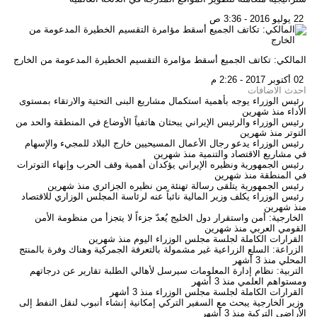
22 يوليو 2016 - 3:36 ص
المالكي: تكاتف الجميع أسقط مؤامرة التقسيم الخطيرة المدعومة من الخارج
02 أكتوبر 2017 - 2:26 م
احدث الاضافات
رئيس الوزراء يوجه بأهمية استكمال مشاريع البنى التحتية والارتقاء بمستوى
الأداء
منذ شهرين
رئيس الوزراء والرئيس الإيراني يبحثان هاتفياً الأوضاع في المنطقة والحد من
التوتر
منذ شهرين
رئيس الوزراء يدعو رجال الأعمال المسيحيين خارج البلاد للمجيء والإسهام
في مشاريع الاقتصاد والتنمية
منذ شهرين
رئيس الجمهورية ونظيره الإيراني يؤكدان أهمية وقف الحرب وإنهاء التوترات
في المنطقة
منذ شهرين
رئيس الجمهورية يتلقى رسالة تهنئة من نظيره الجزائري
منذ شهرين
رئيس الوزراء يكلف وزير المالية نائباً عنه لرئاسة المجلس الوزاري للاقتصاد
منذ شهرين
الخارجية: أمن واستقرار دول الخليج يُعدّ جزءاً لا يتجزأ من منظومة الأمن
القومي العربي
منذ شهرين
القرارات الكاملة لجلسة مجلس الوزراء اليوم
منذ شهرين
الزراعة: السلع الزراعية غير مشمولة بالتعرفة الجمركية وهناك وفرة بالمنتج
المحلي
منذ 3 أشهر
التربية: نظام إدارة المعلومات سيرسل لأهالي الطلبة تقارير عن درجاتهم
ومستواهم العلمي
منذ 3 أشهر
القرارات الكاملة لجلسة مجلس الوزراء
منذ 3 أشهر
وزير الخارجية يبحث مع السفير التركي إمكانية إنشاء أنبوب لنقل النفط إلى
الأراضي التركية
منذ 3 أشهر