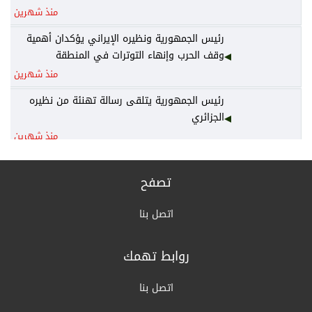
منذ شهرين
رئيس الجمهورية ونظيره الإيراني يؤكدان أهمية
وقف الحرب وإنهاء التوترات في المنطقة
منذ شهرين
رئيس الجمهورية يتلقى رسالة تهنئة من نظيره
الجزائري
منذ شهرين
رئيس الوزراء يكلف وزير المالية نائباً عنه لرئاسة
المجلس الوزاري للاقتصاد
تصفح
منذ شهرين
اتصل بنا
الخارجية: أمن واستقرار دول الخليج يُعدّ جزءاً لا
يتجزأ من منظومة الأمن القومي العربي
روابط تهمك
منذ شهرين
القرارات الكاملة لجلسة مجلس الوزراء اليوم
اتصل بنا
منذ شهرين