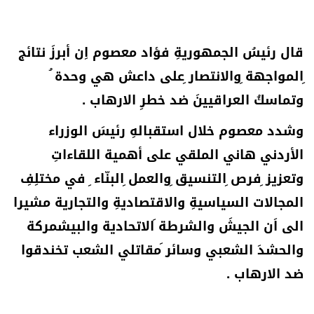
قال رئيسُ الجمهوريةِ فؤاد معصوم اِن أبرزَ نتائج
ِالمواجهة ِوالانتصار ِعلى داعش هي وحدة ُ
وتماسكُ العراقيينَ ضد خطرِ الارهاب .
وشدد معصوم خلال استقبالهِ رئيسَ الوزراء
الأردني هاني الملقي على أهمية اللقاءاتِ
وتعزيز ِفرص ِالتنسيق ِوالعمل ِالبنّاء ِ في مختلِفِ
المجالات السياسيةِ والاقتصاديةِ والتجارية مشيرا
الى اَن الجيشَ والشرطة َالاتحادية والبيشمركة
والحشدَ الشعبي وسائر َمقاتلي الشعب تخندقوا
ضد الارهاب .