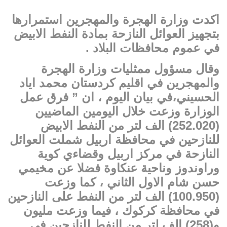
اكدت وزارة الهجرة والمهجرين استمرارها
بتجهيز العوائل النازحة بمادة النفط الابيض
في عموم محافظات البلاد .
وقال مسؤول ممثليات وزارة الهجرة
والمهجرين في اقليم كردستان محمد اياد
الحسيني،في بيان اليوم ، ان ” فرق عمل
الوزارة وزعت خلال اليومين الماضيين
(252.020) الف لتر من النفط الابيض
للنازحين في محافظة اربيل شملت العوائل
النازحة في مركز اربيل وقضاءي كوية
وراوندوز وناحية عنكاوة فضلا عن مخيمي
حسن شام الاول الثاني ، كما وزعت
(100.950) الف لتر من النفط على النازحين
في محافظة كركوك ، فيما وزعت مليون
و(258) الف لتر من النفط للنازحين في