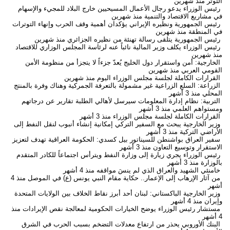
التوتر
منذ شهرين
رئيس الوزراء يدعو رجال الأعمال المسيحيين خارج البلاد للمجيء والإسهام
في مشاريع الاقتصاد والتنمية
منذ شهرين
رئيس الجمهورية ونظيره الإيراني يؤكدان أهمية وقف الحرب وإنهاء التوترات
في المنطقة
منذ شهرين
رئيس الجمهورية يتلقى رسالة تهنئة من نظيره الجزائري
منذ شهرين
رئيس الوزراء يكلف وزير المالية نائباً عنه لرئاسة المجلس الوزاري للاقتصاد
منذ شهرين
الخارجية: أمن واستقرار دول الخليج يُعدّ جزءاً لا يتجزأ من منظومة الأمن
القومي العربي
منذ شهرين
القرارات الكاملة لجلسة مجلس الوزراء اليوم
منذ شهرين
الزراعة: السلع الزراعية غير مشمولة بالتعرفة الجمركية وهناك وفرة بالمنتج
المحلي
منذ 3 أشهر
التربية: نظام إدارة المعلومات سيرسل لأهالي الطلبة تقارير عن درجاتهم
ومستواهم العلمي
منذ 3 أشهر
القرارات الكاملة لجلسة مجلس الوزراء
منذ 3 أشهر
وزير الخارجية يبحث مع السفير التركي إمكانية إنشاء أنبوب لنقل النفط إلى
الأراضي التركية
منذ 3 أشهر
سفير العراق بواشنطن للسيناتور بيل كسدي: الحكومة العراقية تهدف لتعزيز
الاستقرار وتوسيع التعاون
منذ 3 أشهر
رئيس الوزراء يجري زيارة إلى وزارة النفط ويترأس اجتماعاً للكادر المتقدم
بالوزارة
منذ 3 أشهر
خامنئي الشهيد والعراق الذي لم ينسَ مواقفه
منذ 4 أشهر
من آثار الإرهاب إلى الإعمار.. حكاية مقام النبي يونس (ع) في الموصل
منذ 4
أشهر
وزير الخارجية الباكستاني: لبنان أحد أبرز نقاط الخلاف بين الولايات المتحدة
وإيران
منذ 4 أشهر
مستشار رئيس الوزراء يوضح الخيارات الحكومية لمعالجة نقص الإيرادات
منذ
4 أشهر
البنك الأوروبي يحذر من ارتفاع معدلات التضخم بسبب الحرب في الشرق