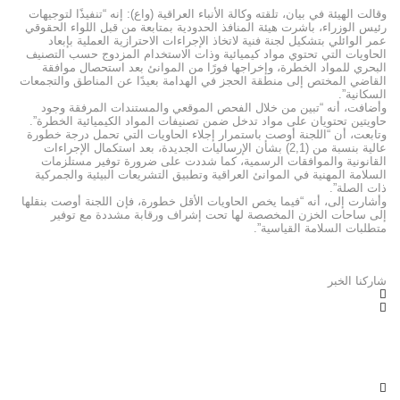
وقالت الهيئة في بيان، تلقته وكالة الأنباء العراقية (واع): إنه “تنفيذًا لتوجيهات
رئيس الوزراء، باشرت هيئة المنافذ الحدودية بمتابعة من قبل اللواء الحقوقي
عمر الوائلي بتشكيل لجنة فنية لاتخاذ الإجراءات الاحترازية العملية بإبعاد
الحاويات التي تحتوي مواد كيميائية وذات الاستخدام المزدوج حسب التصنيف
البحري للمواد الخطرة، وإخراجها فورًا من الموانئ بعد استحصال موافقة
القاضي المختص إلى منطقة الحجز في الهدامة بعيدًا عن المناطق والتجمعات
السكانية”.
وأضافت، أنه “تبين من خلال الفحص الموقعي والمستندات المرفقة وجود
حاويتين تحتويان على مواد تدخل ضمن تصنيفات المواد الكيميائية الخطرة”.
وتابعت، أن “اللجنة أوصت باستمرار إجلاء الحاويات التي تحمل درجة خطورة
عالية بنسبة من (2,1) بشأن الإرساليات الجديدة، بعد استكمال الإجراءات
القانونية والموافقات الرسمية، كما شددت على ضرورة توفير مستلزمات
السلامة المهنية في الموانئ العراقية وتطبيق التشريعات البيئية والجمركية
ذات الصلة”.
وأشارت إلى، أنه “فيما يخص الحاويات الأقل خطورة، فإن اللجنة أوصت بنقلها
إلى ساحات الخزن المخصصة لها تحت إشراف ورقابة مشددة مع توفير
متطلبات السلامة القياسية”.
شاركنا الخبر