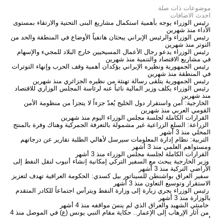
موضوعات ذات صلة
احدث الاضافات
رئيس الوزراء يوجه بأهمية استكمال مشاريع البنى التحتية والارتقاء بمستوى
الأداء
منذ شهرين
رئيس الوزراء والرئيس الإيراني يبحثان هاتفياً الأوضاع في المنطقة والحد من
التوتر
منذ شهرين
رئيس الوزراء يدعو رجال الأعمال المسيحيين خارج البلاد للمجيء والإسهام
في مشاريع الاقتصاد والتنمية
منذ شهرين
رئيس الجمهورية ونظيره الإيراني يؤكدان أهمية وقف الحرب وإنهاء التوترات
في المنطقة
منذ شهرين
رئيس الجمهورية يتلقى رسالة تهنئة من نظيره الجزائري
منذ شهرين
رئيس الوزراء يكلف وزير المالية نائباً عنه لرئاسة المجلس الوزاري للاقتصاد
منذ شهرين
الخارجية: أمن واستقرار دول الخليج يُعدّ جزءاً لا يتجزأ من منظومة الأمن
القومي العربي
منذ شهرين
القرارات الكاملة لجلسة مجلس الوزراء اليوم
منذ شهرين
الزراعة: السلع الزراعية غير مشمولة بالتعرفة الجمركية وهناك وفرة بالمنتج
المحلي
منذ 3 أشهر
التربية: نظام إدارة المعلومات سيرسل لأهالي الطلبة تقارير عن درجاتهم
ومستواهم العلمي
منذ 3 أشهر
القرارات الكاملة لجلسة مجلس الوزراء
منذ 3 أشهر
وزير الخارجية يبحث مع السفير التركي إمكانية إنشاء أنبوب لنقل النفط إلى
الأراضي التركية
منذ 3 أشهر
سفير العراق بواشنطن للسيناتور بيل كسدي: الحكومة العراقية تهدف لتعزيز
الاستقرار وتوسيع التعاون
منذ 3 أشهر
رئيس الوزراء يجري زيارة إلى وزارة النفط ويترأس اجتماعاً للكادر المتقدم
بالوزارة
منذ 3 أشهر
خامنئي الشهيد والعراق الذي لم ينسَ مواقفه
منذ 4 أشهر
من آثار الإرهاب إلى الإعمار.. حكاية مقام النبي يونس (ع) في الموصل
منذ 4