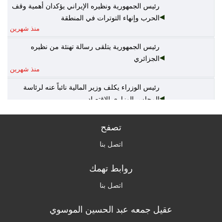
رئيس الجمهورية ونظيره الإيراني يؤكدان أهمية وقف
الحرب وإنهاء التوترات في المنطقة
منذ شهرين
رئيس الجمهورية يتلقى رسالة تهنئة من نظيره
الجزائري
منذ شهرين
رئيس الوزراء يكلف وزير المالية نائباً عنه لرئاسة
المجلس الوزاري للاقتصاد
منذ شهرين
تصفح
الخارجية: أمن واستقرار دول الخليج يُعدّ جزءاً لا يتجزأ
من منظومة الأمن القومي العربي
اتصل بنا
منذ شهرين
روابط تهمك
القرارات الكاملة لجلسة مجلس الوزراء اليوم
منذ شهرين
اتصل بنا
عقيل جمعه عبد الحسين الموسوي
الزراعة: السلع الزراعية غير مشمولة بالتعرفة
الجمركية وهناك وفرة بالمنتج المحلي