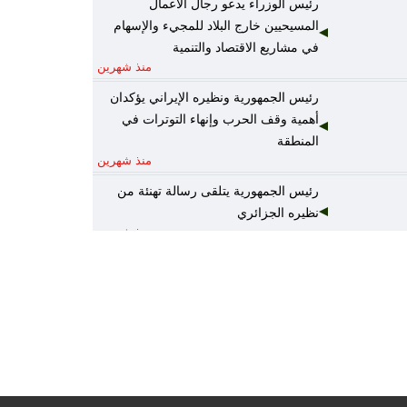
رئيس الوزراء يدعو رجال الأعمال
المسيحيين خارج البلاد للمجيء والإسهام
في مشاريع الاقتصاد والتنمية
منذ شهرين
رئيس الجمهورية ونظيره الإيراني يؤكدان
أهمية وقف الحرب وإنهاء التوترات في
المنطقة
منذ شهرين
رئيس الجمهورية يتلقى رسالة تهنئة من
نظيره الجزائري
منذ شهرين
رئيس الوزراء يكلف وزير المالية نائباً عنه
لرئاسة المجلس الوزاري للاقتصاد
منذ شهرين
الخارجية: أمن واستقرار دول الخليج يُعدّ
جزءاً لا يتجزأ من منظومة الأمن القومي
العربي
منذ شهرين