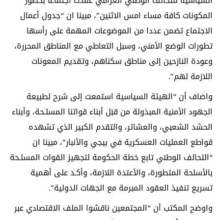
السياسية للتحالف الوطني العراقي عقدت اجتماعا بحضور
المكونات كافة مساء امس الاثنين”، مبينا ان “جدول أعمال
الاجتماع تضمن عددا من الموضوعات المهمة على رأسها
تطورات الوضع الأمني، وسبل التعاطي مع المناطق المحررة،
وعودة النازحين إلى مناطق سكناهم، وتقديم المعونات
اللازمة لهم”.
واضاف أن “الهيئة السياسية استمعت إلى شرح لطبيعة
الجهود الأمنية المبذولة من قبَل أبناء قواتنا المسلـحة، وأبناء
الحشد الشعبي، والعشائر، والتقدم الكبير الذي تشهده
قواطع العمليات العسكرية في بيجي والأنبار”، مبينا ان
“التحالف الوطني تابع خطة الحكومة لتجهيز القوات المسلـحة
بالأسلحة المتطورة، والأعتدة اللازمة، وأكـد على أهمية
تسريع تنفيذ العقود المبرمة مع الجهات الدولية”.
واوضح المكتب أن “المجتمعين ناقشوا الملف الاقتصادي عبر