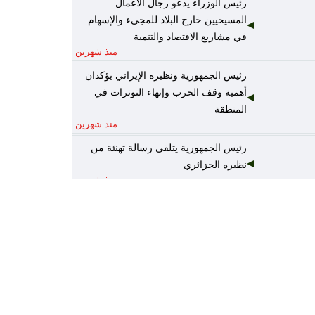
رئيس الوزراء يدعو رجال الأعمال
المسيحيين خارج البلاد للمجيء والإسهام
في مشاريع الاقتصاد والتنمية
منذ شهرين
رئيس الجمهورية ونظيره الإيراني يؤكدان
أهمية وقف الحرب وإنهاء التوترات في
المنطقة
منذ شهرين
رئيس الجمهورية يتلقى رسالة تهنئة من
نظيره الجزائري
منذ شهرين
رئيس الوزراء يكلف وزير المالية نائباً عنه
لرئاسة المجلس الوزاري للاقتصاد
منذ شهرين
الخارجية: أمن واستقرار دول الخليج يُعدّ
جزءاً لا يتجزأ من منظومة الأمن القومي
العربي
منذ شهرين