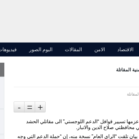
الاقتصاد
الامن
المقالات
البوم الصور
فيديوهات
ية المقاتلة
-
=
+
 عزمها تسيير قوافل “الدعم اللوجستي” الى مقاتلي الحشد
محافظتي صلاح الدين والانبار.
يان تلقت “الراي العام” نسخة منه، إن “حملة الدعم التي وجه