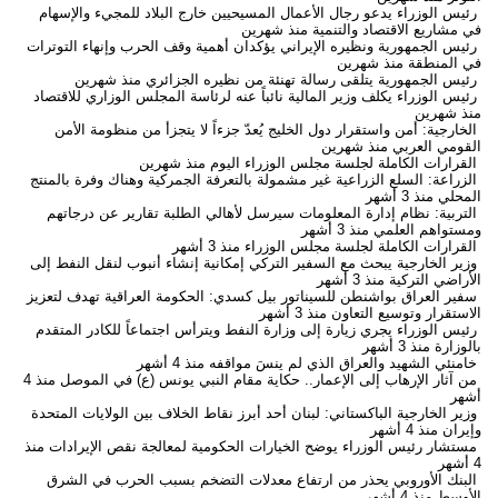
رئيس الوزراء يدعو رجال الأعمال المسيحيين خارج البلاد للمجيء والإسهام
في مشاريع الاقتصاد والتنمية
منذ شهرين
رئيس الجمهورية ونظيره الإيراني يؤكدان أهمية وقف الحرب وإنهاء التوترات
في المنطقة
منذ شهرين
رئيس الجمهورية يتلقى رسالة تهنئة من نظيره الجزائري
منذ شهرين
رئيس الوزراء يكلف وزير المالية نائباً عنه لرئاسة المجلس الوزاري للاقتصاد
منذ شهرين
الخارجية: أمن واستقرار دول الخليج يُعدّ جزءاً لا يتجزأ من منظومة الأمن
القومي العربي
منذ شهرين
القرارات الكاملة لجلسة مجلس الوزراء اليوم
منذ شهرين
الزراعة: السلع الزراعية غير مشمولة بالتعرفة الجمركية وهناك وفرة بالمنتج
المحلي
منذ 3 أشهر
التربية: نظام إدارة المعلومات سيرسل لأهالي الطلبة تقارير عن درجاتهم
ومستواهم العلمي
منذ 3 أشهر
القرارات الكاملة لجلسة مجلس الوزراء
منذ 3 أشهر
وزير الخارجية يبحث مع السفير التركي إمكانية إنشاء أنبوب لنقل النفط إلى
الأراضي التركية
منذ 3 أشهر
سفير العراق بواشنطن للسيناتور بيل كسدي: الحكومة العراقية تهدف لتعزيز
الاستقرار وتوسيع التعاون
منذ 3 أشهر
رئيس الوزراء يجري زيارة إلى وزارة النفط ويترأس اجتماعاً للكادر المتقدم
بالوزارة
منذ 3 أشهر
خامنئي الشهيد والعراق الذي لم ينسَ مواقفه
منذ 4 أشهر
من آثار الإرهاب إلى الإعمار.. حكاية مقام النبي يونس (ع) في الموصل
منذ 4
أشهر
وزير الخارجية الباكستاني: لبنان أحد أبرز نقاط الخلاف بين الولايات المتحدة
وإيران
منذ 4 أشهر
مستشار رئيس الوزراء يوضح الخيارات الحكومية لمعالجة نقص الإيرادات
منذ
4 أشهر
البنك الأوروبي يحذر من ارتفاع معدلات التضخم بسبب الحرب في الشرق
الأوسط
منذ 4 أشهر