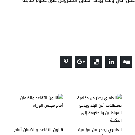
عش، في وقت يزداد الخناق المفروض على عموم مدينة
العامري يحذر من مؤامرة
قانون التقاعد والضمان أمام