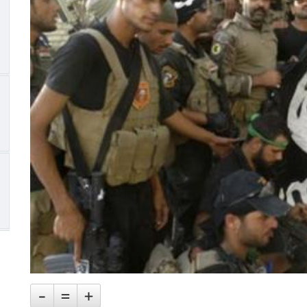
-
=
+