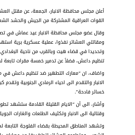
أعلن مجلس محافظة الانبار، الجمعة، عن مقتل الع
القوات العراقية المشتركة من الجيش والحشد الشعب
وقال عضو مجلس محافظة الانبار عيد عماش في تصر
ومقاتلي العشائر نفذوا، عملية عسكرية برية استهد
وتحديدا في قضاء هيت وبالقرب من ناحية البغدادي
تنظيم داعش، فضلاً عن تدمير خمسة مقرات تابعة ل
واضاف، ان “معارك التطهير ضد تنظيم داعش في مدن
الانبار والتقدم الى احياء الرمادي الجنوبية وتقدم
خسائر فادحة”.
وأشار، الى أن “الايام القليلة القادمة ستشهد تطو
وقتالية الى الانبار وتكثيف الطلعات والغارات الجوية
وتشهد المناطق المحيطة بقضاء الفلوجة التابعة لمح