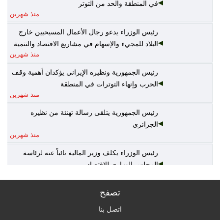
في المنطقة والحد من التوتر
منذ شهرين
رئيس الوزراء يدعو رجال الأعمال المسيحيين خارج
البلاد للمجيء والإسهام في مشاريع الاقتصاد والتنمية
منذ شهرين
رئيس الجمهورية ونظيره الإيراني يؤكدان أهمية وقف
الحرب وإنهاء التوترات في المنطقة
منذ شهرين
رئيس الجمهورية يتلقى رسالة تهنئة من نظيره
الجزائري
منذ شهرين
رئيس الوزراء يكلف وزير المالية نائباً عنه لرئاسة
المجلس الوزاري للاقتصاد
منذ 3 أشهر
تصفح
الخارجية: أمن واستقرار دول الخليج يُعدّ جزءاً لا يتجزأ
من منظومة الأمن القومي العربي
اتصل بنا
منذ 3 أشهر