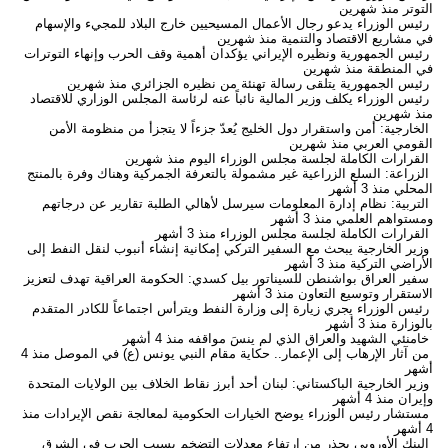
التوتر
منذ شهرين
رئيس الوزراء يدعو رجال الأعمال المسيحيين خارج البلاد للمجيء والإسهام
في مشاريع الاقتصاد والتنمية
منذ شهرين
رئيس الجمهورية ونظيره الإيراني يؤكدان أهمية وقف الحرب وإنهاء التوترات
في المنطقة
منذ شهرين
رئيس الجمهورية يتلقى رسالة تهنئة من نظيره الجزائري
منذ شهرين
رئيس الوزراء يكلف وزير المالية نائباً عنه لرئاسة المجلس الوزاري للاقتصاد
منذ شهرين
الخارجية: أمن واستقرار دول الخليج يُعدّ جزءاً لا يتجزأ من منظومة الأمن
القومي العربي
منذ شهرين
القرارات الكاملة لجلسة مجلس الوزراء اليوم
منذ شهرين
الزراعة: السلع الزراعية غير مشمولة بالتعرفة الجمركية وهناك وفرة بالمنتج
المحلي
منذ 3 أشهر
التربية: نظام إدارة المعلومات سيرسل لأهالي الطلبة تقارير عن درجاتهم
ومستواهم العلمي
منذ 3 أشهر
القرارات الكاملة لجلسة مجلس الوزراء
منذ 3 أشهر
وزير الخارجية يبحث مع السفير التركي إمكانية إنشاء أنبوب لنقل النفط إلى
الأراضي التركية
منذ 3 أشهر
سفير العراق بواشنطن للسيناتور بيل كسدي: الحكومة العراقية تهدف لتعزيز
الاستقرار وتوسيع التعاون
منذ 3 أشهر
رئيس الوزراء يجري زيارة إلى وزارة النفط ويترأس اجتماعاً للكادر المتقدم
بالوزارة
منذ 3 أشهر
خامنئي الشهيد والعراق الذي لم ينسَ مواقفه
منذ 4 أشهر
من آثار الإرهاب إلى الإعمار.. حكاية مقام النبي يونس (ع) في الموصل
منذ 4
أشهر
وزير الخارجية الباكستاني: لبنان أحد أبرز نقاط الخلاف بين الولايات المتحدة
وإيران
منذ 4 أشهر
مستشار رئيس الوزراء يوضح الخيارات الحكومية لمعالجة نقص الإيرادات
منذ
4 أشهر
البنك الأوروبي يحذر من ارتفاع معدلات التضخم بسبب الحرب في الشرق