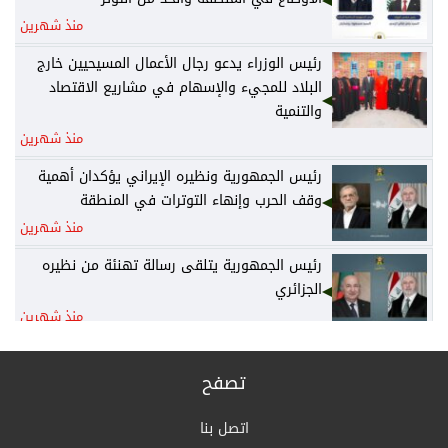
منذ شهرين
رئيس الوزراء يدعو رجال الأعمال المسيحيين خارج
البلاد للمجيء والإسهام في مشاريع الاقتصاد
والتنمية
منذ شهرين
رئيس الجمهورية ونظيره الإيراني يؤكدان أهمية
وقف الحرب وإنهاء التوترات في المنطقة
منذ شهرين
رئيس الجمهورية يتلقى رسالة تهنئة من نظيره
الجزائري
منذ شهرين
رئيس الوزراء يكلف وزير المالية نائباً عنه لرئاسة
المجلس الوزاري للاقتصاد
تصفح
منذ شهرين
اتصل بنا
الخارجية: أمن واستقرار دول الخليج يُعدّ جزءاً لا