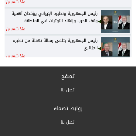
منذ شهرين
رئيس الجمهورية ونظيره الإيراني يؤكدان أهمية
وقف الحرب وإنهاء التوترات في المنطقة
منذ شهرين
رئيس الجمهورية يتلقى رسالة تهنئة من نظيره
الجزائري
منذ شهرين
رئيس الوزراء يكلف وزير المالية نائباً عنه لرئاسة
المجلس الوزاري للاقتصاد
تصفح
منذ شهرين
اتصل بنا
الخارجية: أمن واستقرار دول الخليج يُعدّ جزءاً لا
يتجزأ من منظومة الأمن القومي العربي
روابط تهمك
منذ شهرين
القرارات الكاملة لجلسة مجلس الوزراء اليوم
اتصل بنا
منذ شهرين