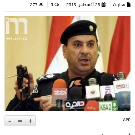
محليات
25 أغسطس 2015
0
277
-
=
+
APP