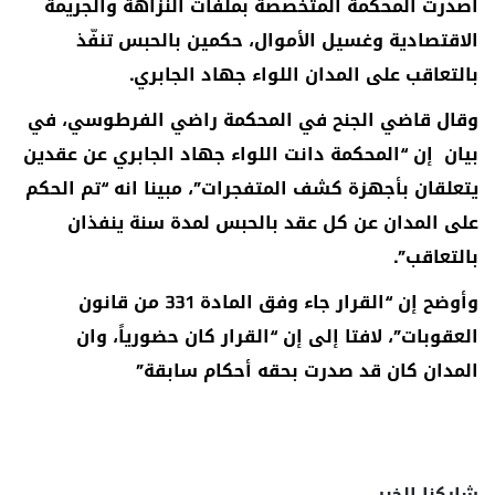
أصدرت المحكمة المتخصصة بملفات النزاهة والجريمة
الاقتصادية وغسيل الأموال، حكمين بالحبس تنفّذ
بالتعاقب على المدان اللواء جهاد الجابري.
وقال قاضي الجنح في المحكمة راضي الفرطوسي، في
بيان إن “المحكمة دانت اللواء جهاد الجابري عن عقدين
يتعلقان بأجهزة كشف المتفجرات”، مبينا انه “تم الحكم
على المدان عن كل عقد بالحبس لمدة سنة ينفذان
بالتعاقب”.
وأوضح إن “القرار جاء وفق المادة 331 من قانون
العقوبات”، لافتا إلى إن “القرار كان حضورياً، وان
المدان كان قد صدرت بحقه أحكام سابقة”
شاركنا الخبر