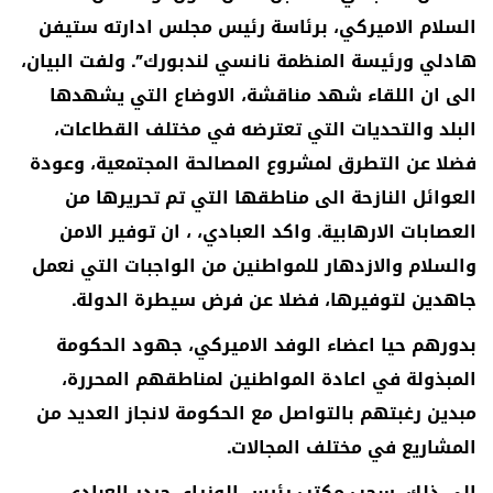
السلام الاميركي، برئاسة رئيس مجلس ادارته ستيفن
هادلي ورئيسة المنظمة نانسي لندبورك”. ولفت البيان،
الى ان اللقاء شهد مناقشة، الاوضاع التي يشهدها
البلد والتحديات التي تعترضه في مختلف القطاعات،
فضلا عن التطرق لمشروع المصالحة المجتمعية، وعودة
العوائل النازحة الى مناطقها التي تم تحريرها من
العصابات الارهابية. واكد العبادي، ، ان توفير الامن
والسلام والازدهار للمواطنين من الواجبات التي نعمل
جاهدين لتوفيرها، فضلا عن فرض سيطرة الدولة.
بدورهم حيا اعضاء الوفد الاميركي، جهود الحكومة
المبذولة في اعادة المواطنين لمناطقهم المحررة،
مبدين رغبتهم بالتواصل مع الحكومة لانجاز العديد من
المشاريع في مختلف المجالات.
الى ذلك، سحب مكتب رئيس الوزراء، حيدر العبادي،