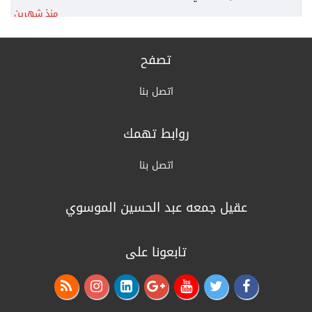
منذ شهرين
رئيس الوزراء يكلف وزير المالية نائباً عنه لرئاسة
المجلس الوزاري للاقتصاد
تصفح
منذ شهرين
اتصل بنا
الخارجية: أمن واستقرار دول الخليج يُعدّ جزءاً لا
يتجزأ من منظومة الأمن القومي العربي
روابط تهمك
منذ شهرين
القرارات الكاملة لجلسة مجلس الوزراء اليوم
اتصل بنا
منذ شهرين
عقيل جمعه عبد الحسين الموسوي
الزراعة: السلع الزراعية غير مشمولة بالتعرفة
الجمركية وهناك وفرة بالمنتج المحلي
تابعونا على
منذ 3 أشهر
التربية: نظام إدارة المعلومات سيرسل لأهالي
الطلبة تقارير عن درجاتهم ومستواهم العلمي