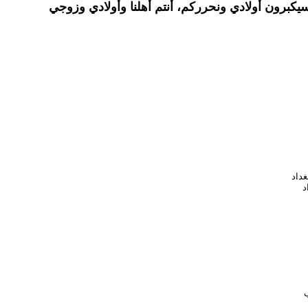
لو طال الحصار عليكم 10 سنوات سيكبرون أولادي ونحرركم، أنتم أهلنا وأولادي وزوجي
د