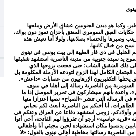
ينوى
ير، وكما هو ديدن الجنوبيين عشاق الأرض وملحها
ن حكايات العبق السومري المعتق بأحزان تموز دون بواك،
ب وصبرها والخنساء بصلابتها، ولولا أننا نعيش هذه
 نسج من خيال كاتبها.
هيم الخليل في ذي قار الطيبة إلى بيت يونس في نينوى
دموع يد سيدة جنوبية من مدينة الناصرية استشهد شقيقها
لى ذلك الشقيق الشاب؛ حتى فجعت بزوجها الذي
الجثمان الكامل لهذا الزوج لتودعه الأرملة المكلومة بل
 يحتلها التكفيريون الإرهابيون من عصابات «داعش».
لسومرية من الناصرية رسالة إلى أهلنا في نينوى،
صل»، واعدة بأنهم سيشاركون في تحرير الموصل إذا ما
في الرسالة التي تنشر «الصباح» نصها اعتزازا منها
لطاهرات، أنا أُختكم من الناصرية أبعث لكم تحياتي
تم وأولادكم، زوجي استشهد دفاعا عن العراق وعنكم في
رية عباسية» أرجو أن تقرؤوا لهم الفاتحة، أخي أتوا
ابيين يدنسوا مكان استشهاده لحين مجيئي أنا وأطفالي
من الناصرية رسالتها مخاطبة أهالي نينوى بالقول: «لا