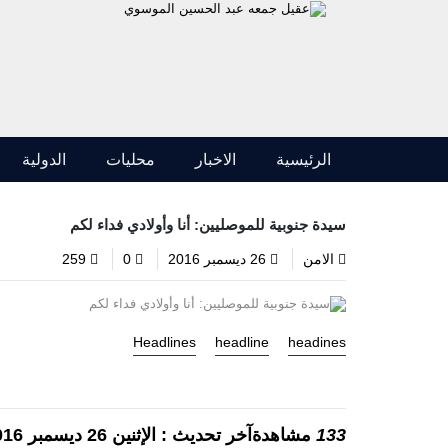
الرئيسية
الاخبار
محليات
الدولية
سيدة جنوبية للموصليين: أنا وأولادي فداء لكم
الامن
26 ديسمبر 2016
0
259
Headlines
headline
headines
133
مشاهدةآخر تحديث : الإثنين 26 ديسمبر 2016 – 11:06 صباحًا