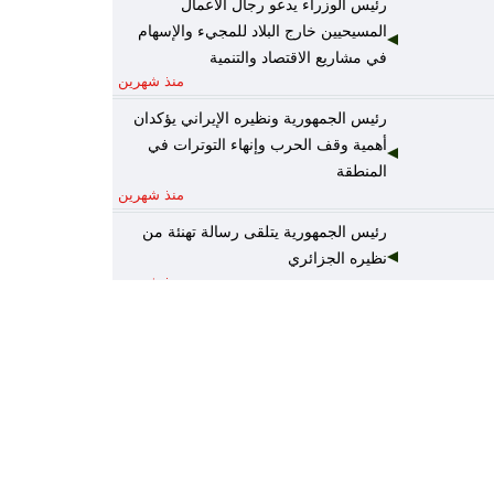
رئيس الوزراء يدعو رجال الأعمال
المسيحيين خارج البلاد للمجيء والإسهام
في مشاريع الاقتصاد والتنمية
منذ شهرين
رئيس الجمهورية ونظيره الإيراني يؤكدان
أهمية وقف الحرب وإنهاء التوترات في
المنطقة
منذ شهرين
رئيس الجمهورية يتلقى رسالة تهنئة من
نظيره الجزائري
منذ شهرين
رئيس الوزراء يكلف وزير المالية نائباً عنه
لرئاسة المجلس الوزاري للاقتصاد
منذ شهرين
الخارجية: أمن واستقرار دول الخليج يُعدّ
جزءاً لا يتجزأ من منظومة الأمن القومي
العربي
منذ شهرين