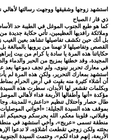
استشهد زوجها وشقيقها ووجهت رسالتها لأهالي ن
ذي قار / الصباح
كما هو طبع الجنوب الموغل في الطيبة حد الأساط
وملائكة رافديها العظيمين، تأتي حكاية جديدة م
بل أنك حين تكشف تفاصيلها تشاهد بعين الغيب زين
القصص وتفاصيلها لا تهمنا من يرويها بالمبالغة بل
حكاياتنا هذه المرة يا سادة يا كرام من بيت إبرا
المجيدة، وقد خطتها بمزيج من الحبر والدماء وال
في معارك تحرير نينوى، ولم تجف دموعها بعد ع
استشهد بمعارك التحرير، ولكن هذه المرة لم يأت 
أن أشلاء كثيرة منه بقيت في أرض الحرام بمناطق
وبكلمات تقشعر لها الأبدان، سطرت هذه السيدة ا
مؤكدة «أنها وأطفالها الأربعة فداء لأهالي المو
طال حصار واحتلال تنظيم «داعش» للمدينة. وجاء 
بموقف هذه السيدة الجليلة: «أخواتي الموصليات ا
وقبلاتي، قلوبنا معكم، الله يحرسكم ويحميكم أن
منطقة تسمى «عريج»، وأخي استشهد في منطقة «ق
بجثته ولكن زوجي تقطعت أشلاؤه، لا تدعوا الإره
الأربعة، إنهم فداء لكم»، وختمت السيدة الجنوبية 