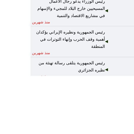
رئيس الوزراء يدعو رجال الأعمال
المسيحيين خارج البلاد للمجيء والإسهام
في مشاريع الاقتصاد والتنمية
منذ شهرين
رئيس الجمهورية ونظيره الإيراني يؤكدان
أهمية وقف الحرب وإنهاء التوترات في
المنطقة
منذ شهرين
رئيس الجمهورية يتلقى رسالة تهنئة من
نظيره الجزائري
منذ شهرين
رئيس الوزراء يكلف وزير المالية نائباً عنه
لرئاسة المجلس الوزاري للاقتصاد
منذ شهرين
الخارجية: أمن واستقرار دول الخليج يُعدّ
جزءاً لا يتجزأ من منظومة الأمن القومي
العربي
منذ شهرين