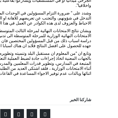
الجرحى ميدانيا او في المستشفيات ويشاركوا بفاعلية به
واخلاقيا”.
وشدد على ” ضرورة التزام المسؤولين في الوحدات المقات
التدخل في شؤونهم، والتجنب عن تعريضهم للاهانة او الت
الاحباط والعزوف لدى هذه الكوادر عن العمل في هذا ال
وبشان نتائج الامتحانات النهائية لمرحلة الثالث المتوسط
الامتحانات النهائية الوزارية للمرحلة المتوسطة الى ت
دراسة اسباب ذلك من قبل المسؤولين المختصين فان ال
جهده للحصول على افضل النتائج فلابد ان هناك اسبابا
وتابع ان “من المعلوم ان مستقبل البلد وتنميته وتطوير
بالجهات المعنية اتخاذ إجراءات جادة لضبط العملية التعلي
المتبعة في المدارس، وتطوير قدرات المعلمين والمدرسين
أثناء الامتحانات الوزارية ، فلقد اشتكى العديد من الطلب
اثنائها وبالذات عدم توفير الاجواء المساعدة في القاعات 
شاركنا الخبر