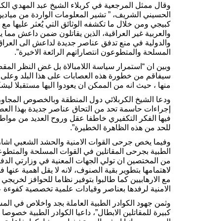
وقال ممثل المرجعية في كربلاء الشيخ عبد المهدي الك
الحسيني الشريف، ” تشير المعلومات الواردة من ميا
كبيجي ومن خلال ما تكشفه الوثائق التي يُعثر عليها مع
والعربية غير العراقية، الذين يقاتلون ضمن داعش مما
والدولية في منع تدفق عناصر جديدة لداعش الى العراق 
المسلحة والمتطوعون انتصاراتهم الرائعة الاخيرة”.
وبين ان “استمرار سياسة اللامبالاة بل غض النظر المقص
سيفاقم من خطورة هذه العصابات على هذا البلد وعلى ا
منها ، حيث انه من الممكن ان يعودوا اليها مستقبلا ليشكل
ودعا الشيخ الكربلائي دول المنطقة وبالخصوص المجاورة 
إجراءات حاسمة تحد من التحاق عناصر جديدة بهذا العصاب
فيها الفكر التكفيري خاطفا عقل وروح العديد من مواطني
للحد من هذه الظاهرة الخطيرة”.
وفيما يخص جرحى القوات الامنية والحشد الشعبي اشار الش
الطبية بجرحى المقاتلين في القوات المسلحة والمتطو
من المختصين ان تولي الجهات المعنية في وزارتي الدفاع
لاهتمامها بتطوير بقية الصنوف، لانه لا يقل اهمية عنها
مع الارهابيين كما طالبوا بتوفير نظاما للحوافز لخريجي
الامنية لرفدها بعناصر وقيادات علمية تخصصية كفوءة ع
وثمن جهود الكوادر الطبية العاملة بجد واخلاص في الم
كبيرة للمقاتلين الابطال”، داعيا الكوادر الطبية خصو