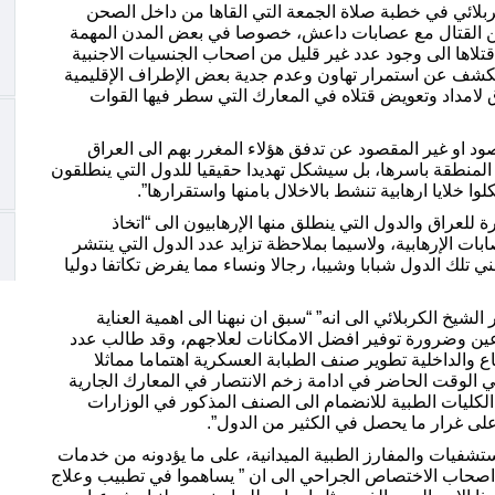
ربلائي في خطبة صلاة الجمعة التي القاها من داخل الصحن
دين القتال مع عصابات داعش، خصوصا في بعض المدن المهمة
 قتلاها الى وجود عدد غير قليل من اصحاب الجنسيات الاجنبية
 يكشف عن استمرار تهاون وعدم جدية بعض الإطراف الإقليمية
لامداد وتعويض قتلاه في المعارك التي سطر فيها القوات
ود او غير المقصود عن تدفق هؤلاء المغرر بهم الى العراق
لمنطقة باسرها، بل سيشكل تهديدا حقيقيا للدول التي ينطلقون
وا خلايا ارهابية تنشط بالاخلال بامنها واستقرارها”.
للعراق والدول التي ينطلق منها الإرهابيون الى “اتخاذ
ات الإرهابية، ولاسيما بملاحظة تزايد عدد الدول التي ينتشر
 تلك الدول شبابا وشيبا، رجالا ونساء مما يفرض تكاتفا دوليا
يخ الكربلائي الى انه” “سبق ان نبهنا الى اهمية العناية
عين وضرورة توفير افضل الامكانات لعلاجهم، وقد طالب عدد
 والداخلية تطوير صنف الطبابة العسكرية اهتماما مماثلا
 في الوقت الحاضر في ادامة زخم الانتصار في المعارك الجارية
 الكليات الطبية للانضمام الى الصنف المذكور في الوزارات
لى غرار ما يحصل في الكثير من الدول”.
ستشفيات والمفارز الطبية الميدانية، على ما يؤدونه من خدمات
صا اصحاب الاختصاص الجراحي الى ان ” يساهموا في تطبيب وعلاج