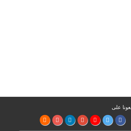
منذ شهرين
سفير العراق بواشنطن للسيناتور بيل
كسدي: الحكومة العراقية تهدف لتعزيز
الاستقرار وتوسيع التعاون
منذ شهرين
رئيس الوزراء يجري زيارة إلى وزارة النفط
ويترأس اجتماعاً للكادر المتقدم بالوزارة
منذ شهرين
خامنئي الشهيد والعراق الذي لم ينسَ
مواقفه
منذ 4 أشهر
من آثار الإرهاب إلى الإعمار.. حكاية مقام
النبي يونس (ع) في الموصل
بعونا على
منذ 4 أشهر
وزير الخارجية الباكستاني: لبنان أحد أبرز
نقاط الخلاف بين الولايات المتحدة وإيران