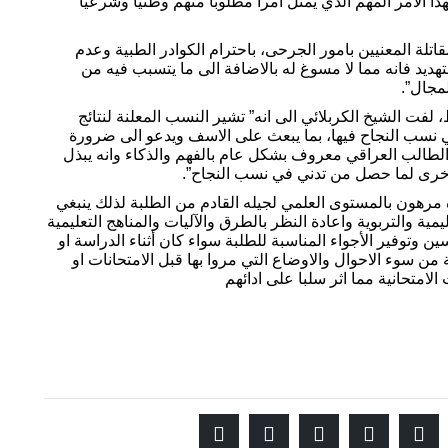
ذا الامر المهم الذي يمثل امرا مطلوبا منهم وطنيا وشرعيا
لة المعنيين بامور الجرحى، باحترام الكوادر الطبية وعدم
هديد فانه مما لا مسوغ له بالاضافة الى ما يتسبب فيه من
مجال”.
، لفت الشيخ الكربلائي الى انه” تشير النسب المعلنة لنتائج
دني نسب النجاح فيها، بما يبعث على الاسف ويدعو الى ضرورة
طالب العراقي معروف بشكل عام بالفهم والذكاء وانه يبذل
 اخرى لما حصل من تدني في نسب النجاح”.
ه مرهون بالمستوى العلمي لجيله القادم من الطلبة لذلك ينبغي
مية والتربوية واعادة النظر بالطرق والآليات والمناهج التعليمية
 وتوفير الأجواء المناسبة للطلبة سواء كان أثناء الدراسة او
ة من سوء الاحوال والاوضاع التي مروا بها قبل الامتحانات او
الامتحانية مما اثر سلبا على ادائهم