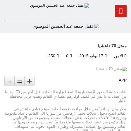
مقتل 70 داعشيا
الامن
17 يوليو 2015
0
250
-
=
+
APP
أعلنت خلية الصقور الإستخبارية التابعة لوزارة الداخلية، قتل أكثر من 70 ارهابيا
من عصابات داعش في قصف اوكارهم بقضاءي القائم وهيت غربي محافظة
الانبار .
وذكر بيان لها انه “ومن خلال مراقبة دقيقة للخلية لموقع قيادي داعش في
القائم اتضح دخول عجلات تحمل ارهابيين من سوريا الى القائم باعداد ملحوظة
وبتاريخ ١٣/٧/٢٠١٥ ، تحركت بعض العجلات محملة بمجموعة من الارهابيين
برتل مكون من عشر عجلات بعضها ملغومة و6 انتحاريين، وبعد خروجها من
القائم وبتنسيق مع القيادة المشتركة وطيران القوة الجوية تم استهداف
العجلات اعلاه وتدميرها بالكامل”.