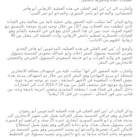
وأشارت الى ان “من أهم القتلى في هذه العملية، اﻻرهابي ابو هاجر
الشيشاني، والمدعو ابو ياسر السوري، والمدعو ابو نمر الليبي”.
وتابع البيان “كما تمكنت خلية الصقور وفي عملية ثانية من معالجة مقر القيادة
الذي انطلقت منه العجلات يوم 13/7 من خلال توجيه ضربة موجعة بالتنسيق مع
القوة الجوية، حيث تبين ان هذا المقر الذي يقع في حي الجمعية بالقائم وهو
للقيادات العسكريه لتنظيم داعش الارهابي، وأدت العملية الى مقتل بين 48
ارهابياً، اغلبهم من الاجانب”.
وأوضح أن “من اهم القتلى في هذه العملية، المدعويين ابو هاجر النجدي
مغربي الجنسية مسؤول المقر اعلاه، وابو عبدالله سعودي الجنسية مسؤول
التجهيز في ولاية الفرات، و ابو حذيفة السعودي المسؤول الشرعي والتثقيفي
للانتحاريين في المقر.
وأشارت خلية الصقور الى انها “تمكنت خلية من استهداف مضافة الانتحارين
(مضافة ابو مريم المهاجر) وهو المقر الذي من خلال تم استهداف مدينة بغداد
ببعض العجلات الملغومة في الاشهر السابقة ، حيث تم توجيه ضربة جوية
بصواريخ موجهة قبل منتصف الليل من يوم 14-7-2015 ادت الى انفجارات
داخل المقر في قضاء هيت / منطقة المحمدي وتفجير احزمة ناسفة وعدد من
قناني سي فور السائل ، اسفرت عن قتل 25 ارهابيا”.
وذكر البيان ان “من أهم القتلى في هذه العملية المدعويين أبو رضوان
الانصاري وهو عراقي الجنسية يسكن الغزالية يعمل على تجهيز الانتحارين الى
مدينة بغداد، و ابو قاسم السوري انتحاري عمره 25 سنة، و ابراهيم ابو قسورة
نائب مسؤول شمال بغداد، وابو دجانة العراقي وهو يقوم بعمل استطلاع
الاماكن المراد تفجيرها والمدعو ابو محمد الخضرمي وهو يمني الجنسية من
مجموعة ماجد الماجد سابقا ثم بايع داعش وتم تنصيبه مسؤولا عن التخطيط