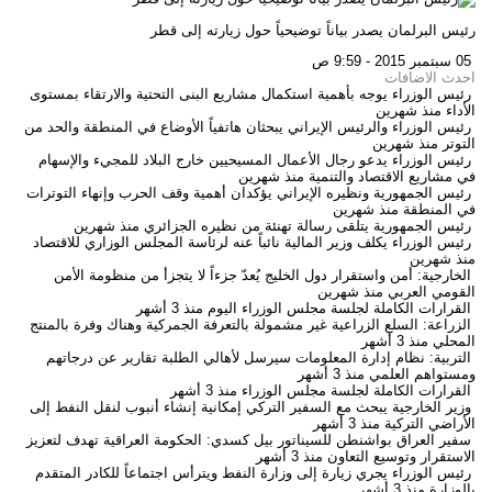
رئيس البرلمان يصدر بياناً توضيحياً حول زيارته إلى قطر
05 سبتمبر 2015 - 9:59 ص
احدث الاضافات
رئيس الوزراء يوجه بأهمية استكمال مشاريع البنى التحتية والارتقاء بمستوى
الأداء
منذ شهرين
رئيس الوزراء والرئيس الإيراني يبحثان هاتفياً الأوضاع في المنطقة والحد من
التوتر
منذ شهرين
رئيس الوزراء يدعو رجال الأعمال المسيحيين خارج البلاد للمجيء والإسهام
في مشاريع الاقتصاد والتنمية
منذ شهرين
رئيس الجمهورية ونظيره الإيراني يؤكدان أهمية وقف الحرب وإنهاء التوترات
في المنطقة
منذ شهرين
رئيس الجمهورية يتلقى رسالة تهنئة من نظيره الجزائري
منذ شهرين
رئيس الوزراء يكلف وزير المالية نائباً عنه لرئاسة المجلس الوزاري للاقتصاد
منذ شهرين
الخارجية: أمن واستقرار دول الخليج يُعدّ جزءاً لا يتجزأ من منظومة الأمن
القومي العربي
منذ شهرين
القرارات الكاملة لجلسة مجلس الوزراء اليوم
منذ 3 أشهر
الزراعة: السلع الزراعية غير مشمولة بالتعرفة الجمركية وهناك وفرة بالمنتج
المحلي
منذ 3 أشهر
التربية: نظام إدارة المعلومات سيرسل لأهالي الطلبة تقارير عن درجاتهم
ومستواهم العلمي
منذ 3 أشهر
القرارات الكاملة لجلسة مجلس الوزراء
منذ 3 أشهر
وزير الخارجية يبحث مع السفير التركي إمكانية إنشاء أنبوب لنقل النفط إلى
الأراضي التركية
منذ 3 أشهر
سفير العراق بواشنطن للسيناتور بيل كسدي: الحكومة العراقية تهدف لتعزيز
الاستقرار وتوسيع التعاون
منذ 3 أشهر
رئيس الوزراء يجري زيارة إلى وزارة النفط ويترأس اجتماعاً للكادر المتقدم
بالوزارة
منذ 3 أشهر