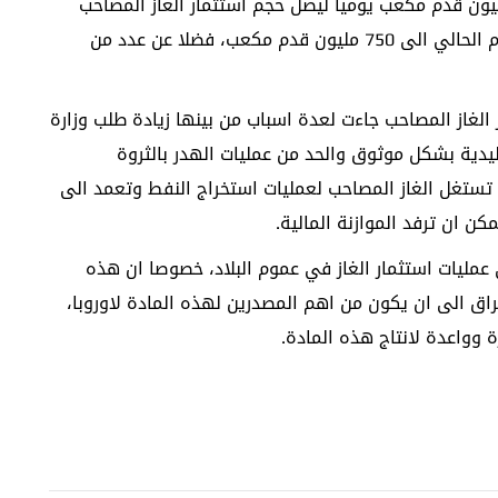
ضافة كميات اخرى تتراوح بين 150 الى 200 مليون قدم مكعب يوميا ليصل حجم استثمار الغاز المصاحب
لانتاج النفط الخام الذي كان يحرق سابقا نهاية العام الحالي الى 750 مليون قدم مكعب، فضلا عن عدد من
 الغاز المصاحب جاءت لعدة اسباب من بينها زيادة طلب وزارة
يدية بشكل موثوق والحد من عمليات الهدر بالثروة
ا تستغل الغاز المصاحب لعمليات استخراج النفط وتعمد الى
كن ان ترفد الموازنة المالية.
عمليات استثمار الغاز في عموم البلاد، خصوصا ان هذه
راق الى ان يكون من اهم المصدرين لهذه المادة لاوروبا،
ة وواعدة لانتاج هذه المادة.