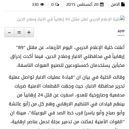
الامن
20 أغسطس 2015
0
330
-
=
+
APP
أعلنت خلية الإعلام الحربي، اليوم الأربعاء، عن مقتل “89”
إرهابياً في محافظتي الانبار وصلاح الدين، فيما أكدت إحراق
مخبأين يستخدمان كمستودعين لتصنيع العبوات الناسفة.
وقالت الخلية في بيان ان “قيادة عمليات الانبار تواصل عملية
تحرير محافظة الانبار، حيث وجهت القطعات الامنية ضربات
مدفعية وصاروخية للعدو، اسفرت عن قتل 24 إرهابياَ من
بينهم قيادات في التنظيم الارهابي وهم كل من [أبو عائشة
وأبو صباح وأبو ياسر] قرب خط الصد في البوعيثة”، مبينة ان
“القوات الأمنية تمكنت من تدمير عجلة تحمل عناصر ارهابية،