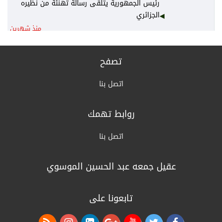
رئيس الجمهورية يتلقى رسالة تهنئة من نظيره
الجزائري
منذ شهرين
رئيس الوزراء يكلف وزير المالية نائباً عنه لرئاسة
المجلس الوزاري للاقتصاد
تصفح
منذ 3 أشهر
اتصل بنا
الخارجية: أمن واستقرار دول الخليج يُعدّ جزءاً لا
يتجزأ من منظومة الأمن القومي العربي
روابط تهمك
منذ 3 أشهر
القرارات الكاملة لجلسة مجلس الوزراء اليوم
اتصل بنا
منذ 3 أشهر
عقيل جمعه عبد الحسين الموسوي
الزراعة: السلع الزراعية غير مشمولة بالتعرفة
الجمركية وهناك وفرة بالمنتج المحلي
تابعونا على
منذ 3 أشهر
التربية: نظام إدارة المعلومات سيرسل لأهالي