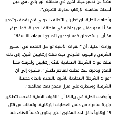
فضلاً عن تدمير عجلة اخرى في منطقة البو بالي، في حين
أحبطت مكافحة الإرهاب محاولة للتعرض”.
وأضافت الخلية، ان “طيران التحالف الدولي قام بقصف وتدمير
مخبأ للعدو وقتل من بداخله في منطقة الحميرة، كما احرق
مخبأين يستخدمان كمستودعين لتصنيع العبوات الناسفة”.
وزادت الخلية، أن “القوات الأمنية تواصل التقدم في المحور
الشرقي والجنوب الشرقي حيث قتلت إرهابيين اثنين، إلى ذلك
قتلت قوات الشرطة الاتحادية ثلاثة إرهابيين وأحرقت مخبأ
للعدو ودمرت ست عجلات لعناصر داعش”، مشيرة إلى أن
“قوات الشرطة الاتحادية باشرت بالتقدم باتجاه حصيبة
الشرقية وسيطرت على منزل مفخخ تمت معالجته”.
وأوضحت الخلية في بيانها أن “القوات الأمنية تقدمت لتطهير
جزيرة سامراء من دنس العصابات الإرهابية، وتمكنت من قتل
15 إرهابياً داخل احد المخابئ الذي يحتوي كدساً للعتاد، كما