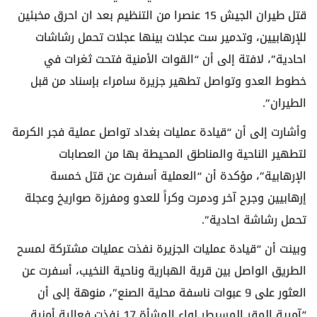
قتل طيران الجيش 15 عنصرا من التنظيم بعد ان احرق مخبئين
للإرهابيين، وتدمير ست عجلات بينها عجلات تحمل رشاشات
احادية”، لافتة إلى أن “القوات الأمنية فتحت ثغرات في
خطوط العدو وتواصل تطهير جزيرة سامراء بإسناد من قبل
الطيران”.
وأشارت إلى أن “قيادة عمليات بغداد تواصل عملية فجر الكرمة
لتطهير الناحية والمناطق المحيطة بها من العصابات
الإرهابية”، مؤكدة أن “العملية أسفرت عن قتل خمسة
إرهابيين وجرح آخر ودمرت وكراً للعدو ومفرزة صواريخ وعجلة
تحمل رشاشة احادية”.
وبينت أن “قيادة عمليات الجزيرة نفذت عمليات مشتركة لمسح
الطريق الواصل بين قرية الهبارية وناحية النخيب، أسفرت عن
العثور على 9 عبوات ناسفة محلية الصنع”، منوهة إلى أن
“آمرية المقر المسيطر لواء المشأة 17 نفذت فعالية أمنية