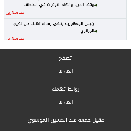
وقف الحرب وإنهاء التوترات في المنطقة
منذ شهرين
رئيس الجمهورية يتلقى رسالة تهنئة من نظيره
الجزائري
منذ شهرين
رئيس الوزراء يكلف وزير المالية نائباً عنه لرئاسة
المجلس الوزاري للاقتصاد
تصفح
منذ شهرين
اتصل بنا
الخارجية: أمن واستقرار دول الخليج يُعدّ جزءاً لا
يتجزأ من منظومة الأمن القومي العربي
روابط تهمك
منذ شهرين
القرارات الكاملة لجلسة مجلس الوزراء اليوم
اتصل بنا
منذ شهرين
عقيل جمعه عبد الحسين الموسوي
الزراعة: السلع الزراعية غير مشمولة بالتعرفة