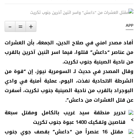
-
=
+
APP
أفاد مصدر امني في صلاح الدين، الجمعة، بأن العشرات
من عناصر “
داعش
” قتلوا، فيما اسر اثنين آخرين بالقرب
من ناحية الصينية جنوب
تكريت
.
وقال المصدر في حديث لـ السومرية نيوز، إن “قوة من
الشرطة الاتحادية نفذت، اليوم، عملية أمنية في وادي
البوجراد بالقرب من ناحية الصينية جنوب تكريت، أسفرت
عن قتل العشرات من داعش”.
تحرير منطقة سيد غريب بالكامل ومقتل سبعة
قناصين وتفكيك 1400 عبوة جنوب تكريت
مقتل 16 عنصراً من “داعش” بقصف جوي جنوب