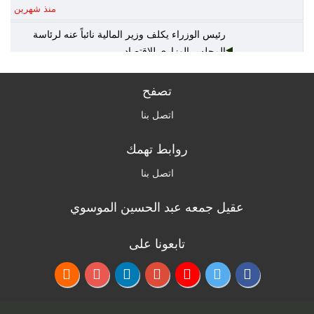
منذ شهرين
رئيس الوزراء يكلف وزير المالية نائباً عنه لرئاسة
المجلس الوزاري للاقتصاد
منذ شهرين
تصفح
الخارجية: أمن واستقرار دول الخليج يُعدّ جزءاً لا يتجزأ
من منظومة الأمن القومي العربي
اتصل بنا
منذ شهرين
روابط تهمك
القرارات الكاملة لجلسة مجلس الوزراء اليوم
منذ شهرين
اتصل بنا
عقيل جمعه عبد الحسين الموسوي
الزراعة: السلع الزراعية غير مشمولة بالتعرفة
الجمركية وهناك وفرة بالمنتج المحلي
منذ 3 أشهر
تابعونا على
التربية: نظام إدارة المعلومات سيرسل لأهالي الطلبة
تقارير عن درجاتهم ومستواهم العلمي
منذ 3 أشهر